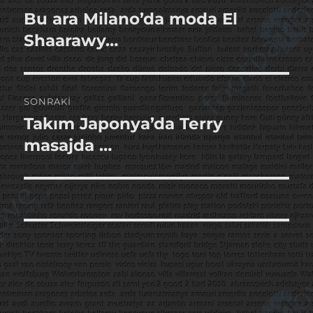
gezinmesi
Bu ara Milano’da moda El
Önceki
yazı:
Shaarawy…
SONRAKI
Takım Japonya’da Terry
Sonraki
yazı:
masajda …