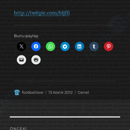
http://twitpic.com/bljfll
Bunu paylaş:
Yazar
Yayın
Kategoriler
footballove
13 Aralık 2012
Genel
tarihi
Yazı
ÖNCEKI