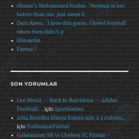
Ghana’s Mohammed Kudus: ‘Neymar is not
better than me, just more h
Dani Alves: ‘I love this game. I loved football
when they didn’t p
Günaydın
Forma ?
SON YORUMLAR
Leo Messi — Back in Barcelona — adidas
Football:…
için
Sporstation
2014 Brezilya Dünya Kupası için 2.3 milyon…
için
TutkumuzFutbol
Galatasaray SK vs Chelsea FC Promo –