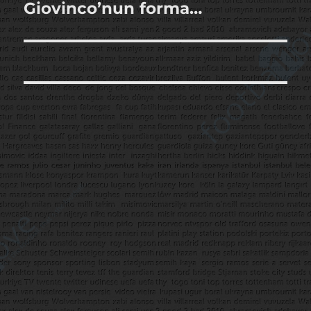
yazı:
Giovinco’nun forma…