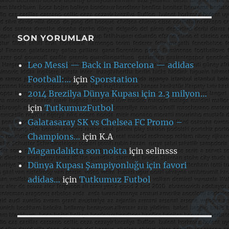
SON YORUMLAR
Leo Messi — Back in Barcelona — adidas
Football:…
için
Sporstation
2014 Brezilya Dünya Kupası için 2.3 milyon…
için
TutkumuzFutbol
Galatasaray SK vs Chelsea FC Promo –
Champions…
için
K.A
Magandalıkta son nokta
için
selinsss
Dünya Kupası Şampiyonluğu için favori
adidas…
için
Tutkumuz Futbol