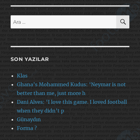
AR
Ara:
SON YAZILAR
Klas
Ghana’s Mohammed Kudus: ‘Neymar is not
better than me, just more h
Dani Alves: ‘I love this game. I loved football
when they didn’t p
Günaydın
Forma ?