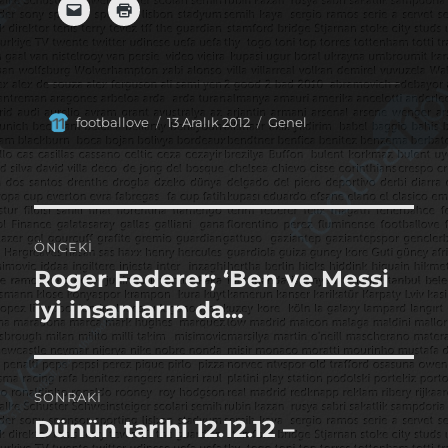
Yazar
Yayın
Kategoriler
footballove
13 Aralık 2012
Genel
tarihi
Yazı
ÖNCEKI
gezinmesi
Roger Federer; ‘Ben ve Messi
Önceki
yazı:
iyi insanların da…
SONRAKI
Dünün tarihi 12.12.12 –
Sonraki