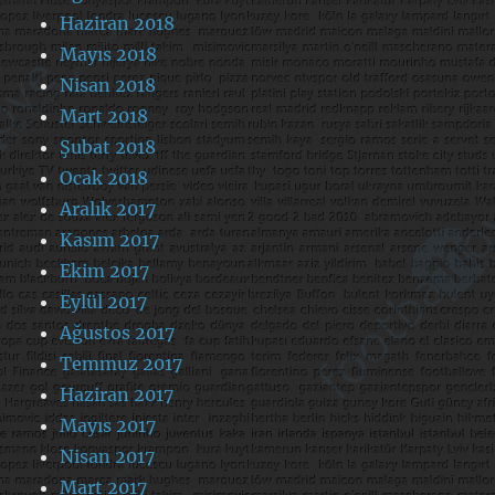
Haziran 2018
Mayıs 2018
Nisan 2018
Mart 2018
Şubat 2018
Ocak 2018
Aralık 2017
Kasım 2017
Ekim 2017
Eylül 2017
Ağustos 2017
Temmuz 2017
Haziran 2017
Mayıs 2017
Nisan 2017
Mart 2017