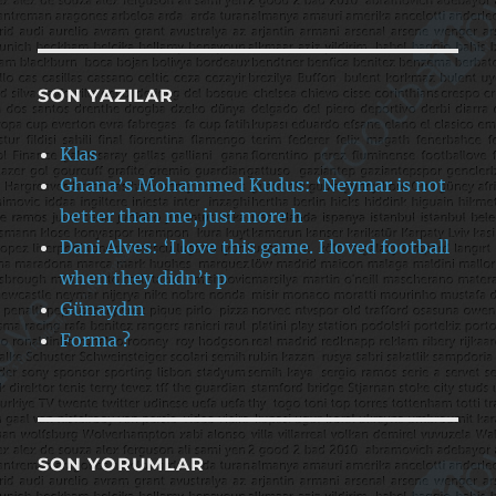
SON YAZILAR
Klas
Ghana’s Mohammed Kudus: ‘Neymar is not
better than me, just more h
Dani Alves: ‘I love this game. I loved football
when they didn’t p
Günaydın
Forma ?
SON YORUMLAR