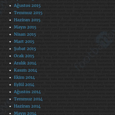
Ağustos 2015
Temmuz 2015
Haziran 2015
Mayıs 2015
Nisan 2015
Mart 2015
Şubat 2015
Ocak 2015
Aralık 2014
Kasım 2014
Ekim 2014
Eylül 2014
Ağustos 2014
Temmuz 2014
Haziran 2014
Mayıs 2014