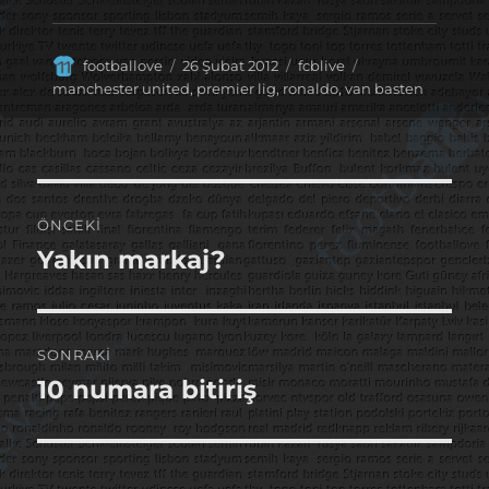
Yazar
Yayın
Kategoriler
Etiketler
footballove
26 Şubat 2012
fcblive
tarihi
manchester united
,
premier lig
,
ronaldo
,
van basten
Yazı
ÖNCEKI
gezinmesi
Yakın markaj?
Önceki
yazı:
SONRAKI
10 numara bitiriş
Sonraki
yazı: