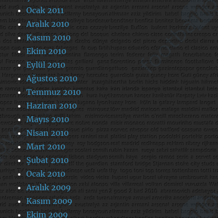
Ocak 2011
Aralık 2010
Kasım 2010
Ekim 2010
Eylül 2010
Ağustos 2010
Temmuz 2010
Haziran 2010
Mayıs 2010
Nisan 2010
Mart 2010
Şubat 2010
Ocak 2010
Aralık 2009
Kasım 2009
Ekim 2009