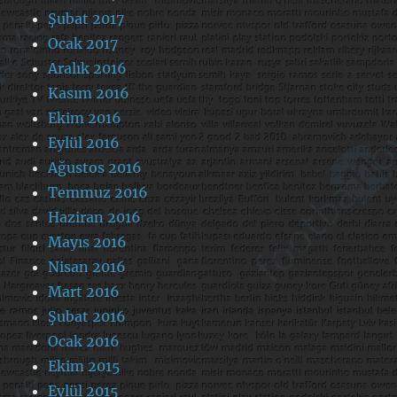
Şubat 2017
Ocak 2017
Aralık 2016
Kasım 2016
Ekim 2016
Eylül 2016
Ağustos 2016
Temmuz 2016
Haziran 2016
Mayıs 2016
Nisan 2016
Mart 2016
Şubat 2016
Ocak 2016
Ekim 2015
Eylül 2015