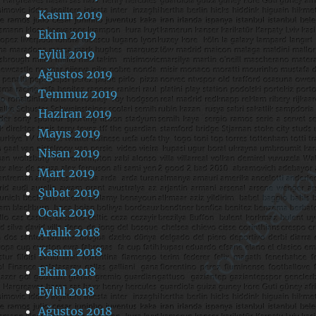
Kasım 2019
Ekim 2019
Eylül 2019
Ağustos 2019
Temmuz 2019
Haziran 2019
Mayıs 2019
Nisan 2019
Mart 2019
Şubat 2019
Ocak 2019
Aralık 2018
Kasım 2018
Ekim 2018
Eylül 2018
Ağustos 2018