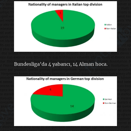
Bundesliga’da 4 yabancı, 14 Alman hoca.