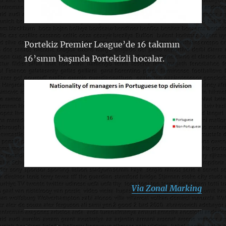
Portekiz Premier League’de 16 takımın
16’sının başında Portekizli hocalar.
Via Zonal Marking