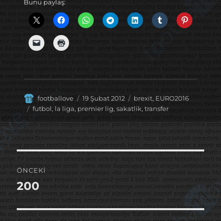
Bunu paylaş:
Yazar
Yayın
Kategoriler
footballove
19 Şubat 2012
brexit
,
EURO2016
tarihi
Etiketler
futbol
,
la liga
,
premier lig
,
sakatlik
,
transfer
Yazı
ÖNCEKI
gezinmesi
200
Önceki
yazı: