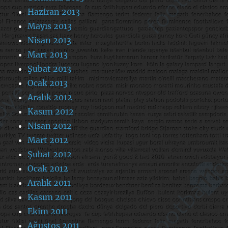
Haziran 2013
Mayıs 2013
Nisan 2013
Mart 2013
Şubat 2013
Ocak 2013
Aralık 2012
Kasım 2012
Nisan 2012
Mart 2012
Şubat 2012
Ocak 2012
Aralık 2011
Kasım 2011
Ekim 2011
Ağustos 2011