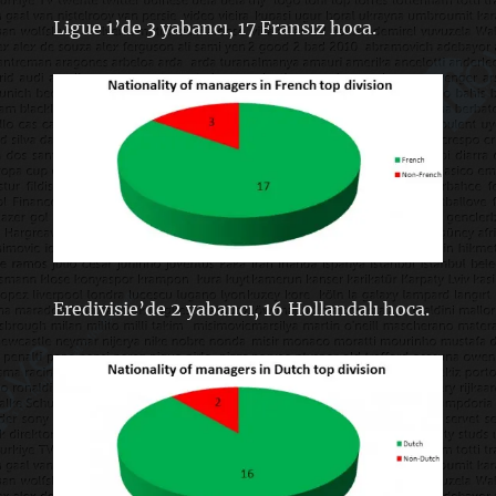
Ligue 1’de 3 yabancı, 17 Fransız hoca.
Eredivisie’de 2 yabancı, 16 Hollandalı hoca.