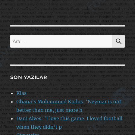
AR
Ara:
SON YAZILAR
Klas
Ghana’s Mohammed Kudus: ‘Neymar is not
better than me, just more h
Dani Alves: ‘I love this game. I loved football
when they didn’t p