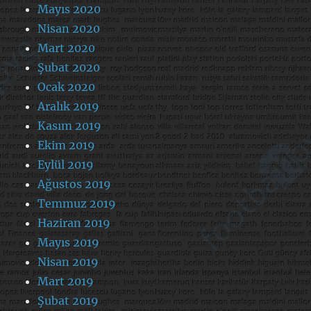
Mayıs 2020
Nisan 2020
Mart 2020
Şubat 2020
Ocak 2020
Aralık 2019
Kasım 2019
Ekim 2019
Eylül 2019
Ağustos 2019
Temmuz 2019
Haziran 2019
Mayıs 2019
Nisan 2019
Mart 2019
Şubat 2019