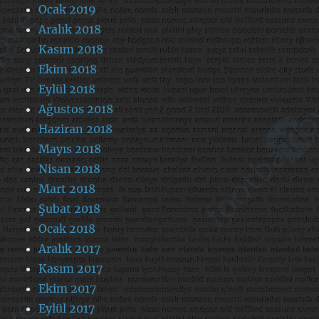
Ocak 2019
Aralık 2018
Kasım 2018
Ekim 2018
Eylül 2018
Ağustos 2018
Haziran 2018
Mayıs 2018
Nisan 2018
Mart 2018
Şubat 2018
Ocak 2018
Aralık 2017
Kasım 2017
Ekim 2017
Eylül 2017