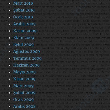
Mart 2010
Şubat 2010
Ocak 2010
Aralık 2009
Kasım 2009
Ekim 2009
Eylül 2009
Ağustos 2009
Temmuz 2009
Haziran 2009
Mayıs 2009
Nisan 2009
Mart 2009
Şubat 2009
Ocak 2009
Aralık 2008