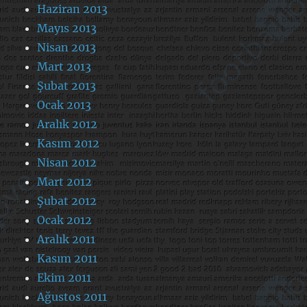
Haziran 2013
Mayıs 2013
Nisan 2013
Mart 2013
Şubat 2013
Ocak 2013
Aralık 2012
Kasım 2012
Nisan 2012
Mart 2012
Şubat 2012
Ocak 2012
Aralık 2011
Kasım 2011
Ekim 2011
Ağustos 2011