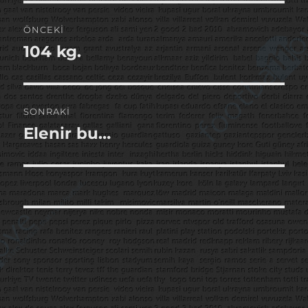
Yazı
ÖNCEKI
gezinmesi
104 kg.
Önceki
yazı:
SONRAKI
Elenir bu…
Sonraki
yazı: