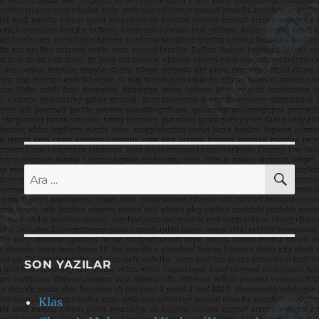
AR
Ara:
SON YAZILAR
Klas