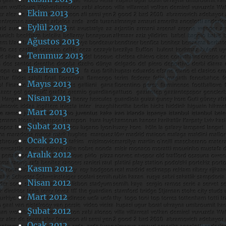
Ekim 2013
Eylül 2013
Ağustos 2013
Temmuz 2013
Haziran 2013
Mayıs 2013
Nisan 2013
Mart 2013
Şubat 2013
Ocak 2013
Aralık 2012
Kasım 2012
Nisan 2012
Mart 2012
Şubat 2012
Ocak 2012