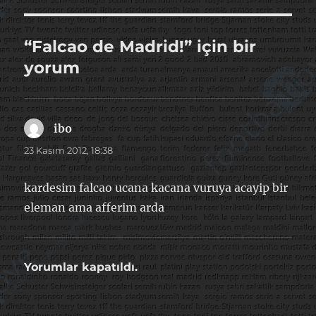
“Falcao de Madrid!” için bir
yorum
ibo
dedi
ki:
23 Kasım 2012, 18:38
kardesim falcao ucana kacana vuruya acayip bir
eleman ama afferim arda
Yorumlar kapatıldı.