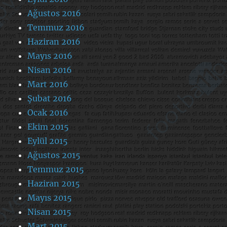
Ağustos 2016
Temmuz 2016
Haziran 2016
Mayıs 2016
Nisan 2016
Mart 2016
Şubat 2016
Ocak 2016
Ekim 2015
Eylül 2015
Ağustos 2015
Temmuz 2015
Haziran 2015
Mayıs 2015
Nisan 2015
Mart 2015