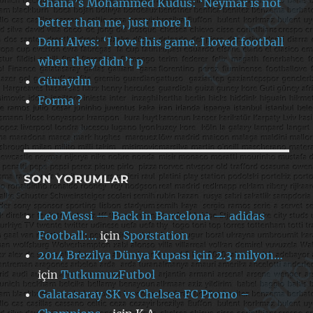
Ghana’s Mohammed Kudus: ‘Neymar is not
better than me, just more h
Dani Alves: ‘I love this game. I loved football
when they didn’t p
Günaydın
Forma ?
SON YORUMLAR
Leo Messi — Back in Barcelona — adidas
Football:…
için
Sporstation
2014 Brezilya Dünya Kupası için 2.3 milyon…
için
TutkumuzFutbol
Galatasaray SK vs Chelsea FC Promo –