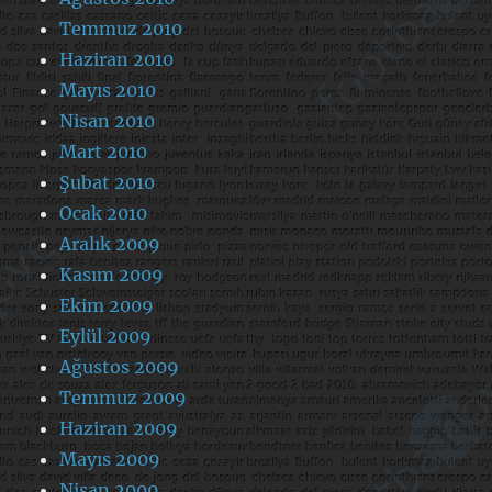
Temmuz 2010
Haziran 2010
Mayıs 2010
Nisan 2010
Mart 2010
Şubat 2010
Ocak 2010
Aralık 2009
Kasım 2009
Ekim 2009
Eylül 2009
Ağustos 2009
Temmuz 2009
Haziran 2009
Mayıs 2009
Nisan 2009