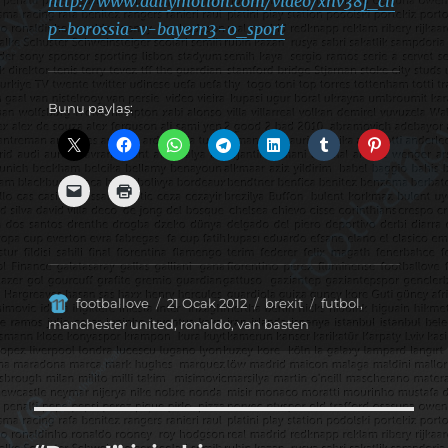
http://www.dailymotion.com/video/xnv38f_cli
p-borossia-v-bayern3-0_sport
Bunu paylaş:
Yazar
Yayın
Kategoriler
Etiketler
footballove
21 Ocak 2012
brexit
futbol
,
tarihi
manchester united
,
ronaldo
,
van basten