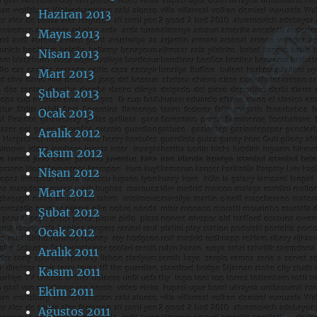
Haziran 2013
Mayıs 2013
Nisan 2013
Mart 2013
Şubat 2013
Ocak 2013
Aralık 2012
Kasım 2012
Nisan 2012
Mart 2012
Şubat 2012
Ocak 2012
Aralık 2011
Kasım 2011
Ekim 2011
Ağustos 2011