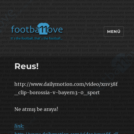
MENÜ
footbaLLove
Reus!
http://www.dailymotion.com/video/xnv38f
_clip-borossia-v-bayern3-0_sport
Ne atmış be araya!
link: