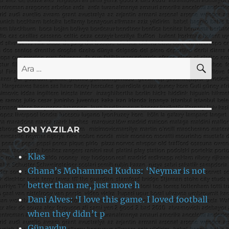
AR
Ara:
SON YAZILAR
Klas
Ghana’s Mohammed Kudus: ‘Neymar is not
better than me, just more h
Dani Alves: ‘I love this game. I loved football
when they didn’t p
Günaydın