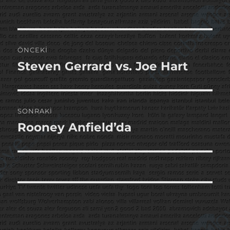
Yazı
ÖNCEKI
gezinmesi
Steven Gerrard vs. Joe Hart
Önceki
yazı:
SONRAKI
Rooney Anfield’da
Sonraki
yazı: