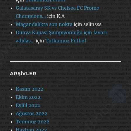
Galatasaray SK vs Chelsea FC Promo –
Champions…
için
K.A
Magandalıkta son nokta
için
selinsss
Dünya Kupası Şampiyonluğu için favori
adidas…
için
Tutkumuz Futbol
ARŞIVLER
Kasım 2022
Ekim 2022
Eylül 2022
Ağustos 2022
Temmuz 2022
Haziran 2022