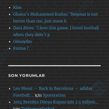
Klas
Ghana’s Mohammed Kudus: ‘Neymar is not
better than me, just more h
Dani Alves: ‘I love this game. I loved football
when they didn’t p
Günaydın
Forma ?
SON YORUMLAR
Leo Messi — Back in Barcelona — adidas
Football:…
için
Sporstation
2014 Brezilya Dünya Kupası için 2.3 milyon…
için
TutkumuzFutbol