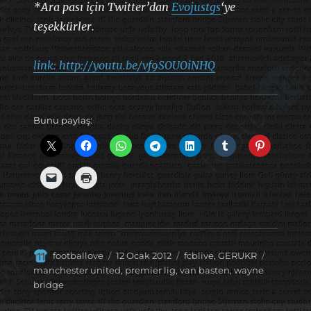
*Ara pası için Twitter’dan
Evojustgs
‘ye
teşekkürler.
link: http://youtu.be/vf9SOUOiNHQ
Bunu paylaş:
Yazar
Yayın
Kategoriler
Etiketler
footballove
12 Ocak 2012
fcblive
,
GERUKR
tarihi
manchester united
,
premier lig
,
van basten
,
wayne
bridge