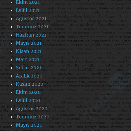
Ekim 2021
Eylül 2021
Ağustos 2021
Temmuz 2021
Haziran 2021
Mayıs 2021
Nisan 2021
Mart 2021
Şubat 2021
Aralık 2020
Kasım 2020
Ekim 2020
Eylül 2020
Ağustos 2020
Temmuz 2020
Mayıs 2020