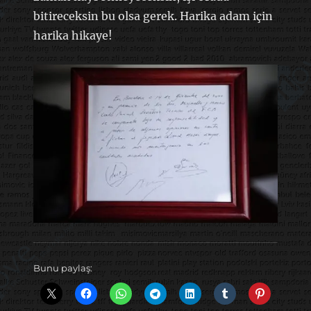
bitireceksin bu olsa gerek. Harika adam için
harika hikaye!
Bunu paylaş: