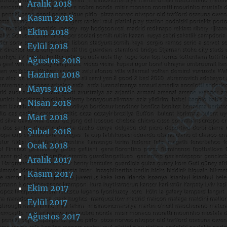
Aralık 2018
Kasım 2018
Ekim 2018
Eylül 2018
Ağustos 2018
Haziran 2018
Mayıs 2018
Nisan 2018
Mart 2018
Şubat 2018
Ocak 2018
Aralık 2017
Kasım 2017
Ekim 2017
Eylül 2017
Ağustos 2017