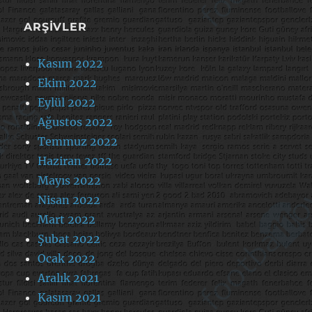
ARŞIVLER
Kasım 2022
Ekim 2022
Eylül 2022
Ağustos 2022
Temmuz 2022
Haziran 2022
Mayıs 2022
Nisan 2022
Mart 2022
Şubat 2022
Ocak 2022
Aralık 2021
Kasım 2021