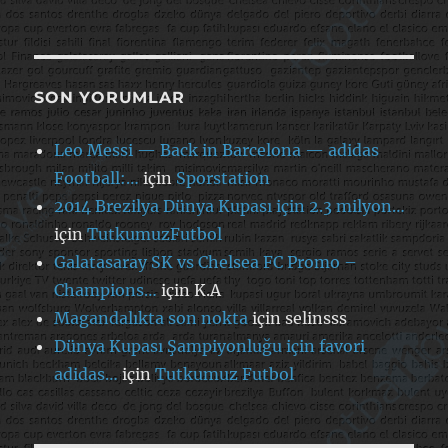
SON YORUMLAR
Leo Messi — Back in Barcelona — adidas
Football:…
için
Sporstation
2014 Brezilya Dünya Kupası için 2.3 milyon…
için
TutkumuzFutbol
Galatasaray SK vs Chelsea FC Promo –
Champions…
için
K.A
Magandalıkta son nokta
için
selinsss
Dünya Kupası Şampiyonluğu için favori
adidas…
için
Tutkumuz Futbol