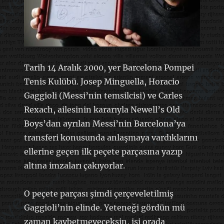
Tarih 14 Aralık 2000, yer Barcelona Pompei
Tenis Kulübü. Josep Minguella, Horacio
Gaggioli (Messi’nin temsilcisi) ve Carles
Rexach, ailesinin kararıyla Newell’s Old
Boys’dan ayrılan Messi’nin Barcelona’ya
transferi konusunda anlaşmaya vardıklarını
ellerine geçen ilk peçete parçasına yazıp
altına imzaları çakıyorlar.
O peçete parçası şimdi çerçeveletilmiş
Gaggioli’nin elinde. Yeteneği gördün mü
zaman kaybetmeyeceksin, işi orada