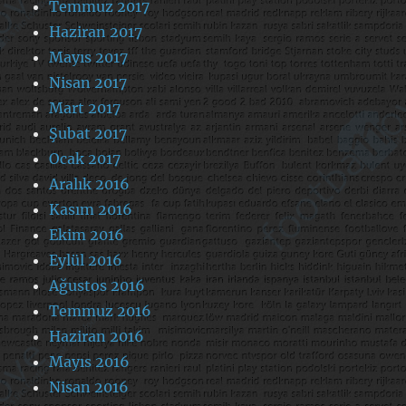
Temmuz 2017
Haziran 2017
Mayıs 2017
Nisan 2017
Mart 2017
Şubat 2017
Ocak 2017
Aralık 2016
Kasım 2016
Ekim 2016
Eylül 2016
Ağustos 2016
Temmuz 2016
Haziran 2016
Mayıs 2016
Nisan 2016