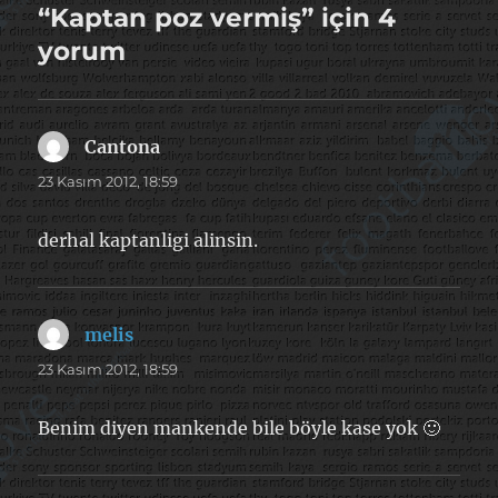
“Kaptan poz vermiş” için 4
yorum
Cantona
dedi
ki:
23 Kasım 2012, 18:59
derhal kaptanligi alinsin.
melis
dedi
ki:
23 Kasım 2012, 18:59
Benim diyen mankende bile böyle kase yok 🙂