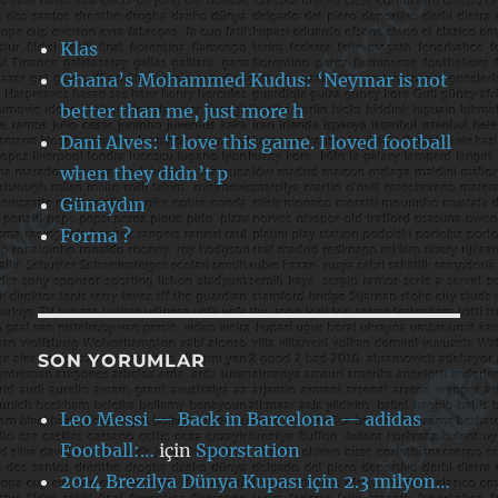
Klas
Ghana’s Mohammed Kudus: ‘Neymar is not
better than me, just more h
Dani Alves: ‘I love this game. I loved football
when they didn’t p
Günaydın
Forma ?
SON YORUMLAR
Leo Messi — Back in Barcelona — adidas
Football:…
için
Sporstation
2014 Brezilya Dünya Kupası için 2.3 milyon…