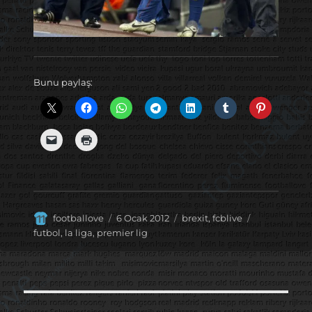
Bunu paylaş:
Yazar
Yayın
Kategoriler
Etiketler
footballove
6 Ocak 2012
brexit
,
fcblive
tarihi
futbol
,
la liga
,
premier lig