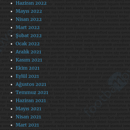
Haziran 2022
Mayıs 2022
Nisan 2022
Mart 2022
Şubat 2022
Ocak 2022
Aralık 2021
Kasım 2021
Ekim 2021
Eylül 2021
Ağustos 2021
Temmuz 2021
Haziran 2021
Mayıs 2021
Nisan 2021
Mart 2021