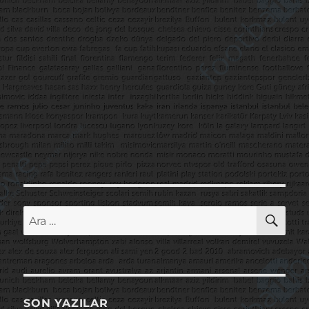
AR
Ara:
SON YAZILAR