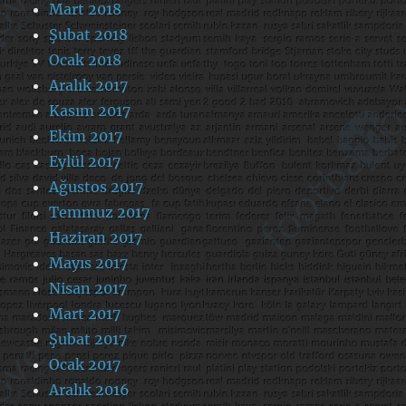
Mart 2018
Şubat 2018
Ocak 2018
Aralık 2017
Kasım 2017
Ekim 2017
Eylül 2017
Ağustos 2017
Temmuz 2017
Haziran 2017
Mayıs 2017
Nisan 2017
Mart 2017
Şubat 2017
Ocak 2017
Aralık 2016