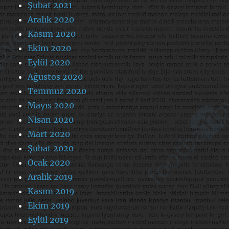
Şubat 2021
Aralık 2020
Kasım 2020
Ekim 2020
Eylül 2020
Ağustos 2020
Temmuz 2020
Mayıs 2020
Nisan 2020
Mart 2020
Şubat 2020
Ocak 2020
Aralık 2019
Kasım 2019
Ekim 2019
Eylül 2019