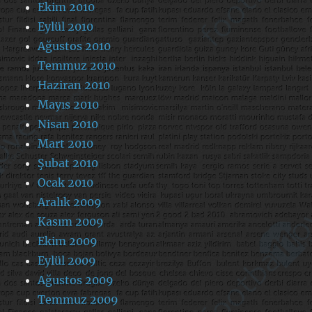
Ekim 2010
Eylül 2010
Ağustos 2010
Temmuz 2010
Haziran 2010
Mayıs 2010
Nisan 2010
Mart 2010
Şubat 2010
Ocak 2010
Aralık 2009
Kasım 2009
Ekim 2009
Eylül 2009
Ağustos 2009
Temmuz 2009