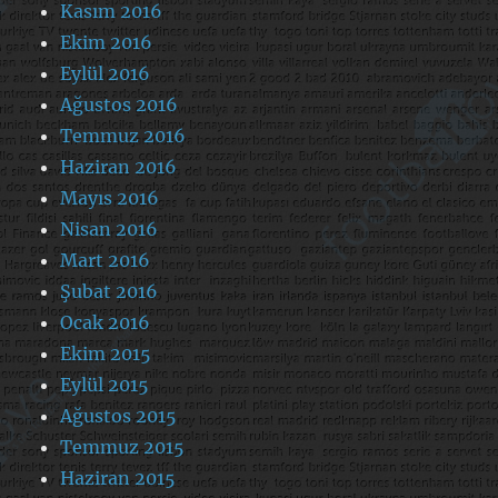
Kasım 2016
Ekim 2016
Eylül 2016
Ağustos 2016
Temmuz 2016
Haziran 2016
Mayıs 2016
Nisan 2016
Mart 2016
Şubat 2016
Ocak 2016
Ekim 2015
Eylül 2015
Ağustos 2015
Temmuz 2015
Haziran 2015