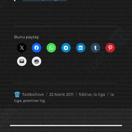
Bunu paylaş:
Yazar
Yayın
Kategoriler
Etiketler
footballove
22 Aralık 2011
fcblive
,
la liga
la
tarihi
liga
,
premier lig