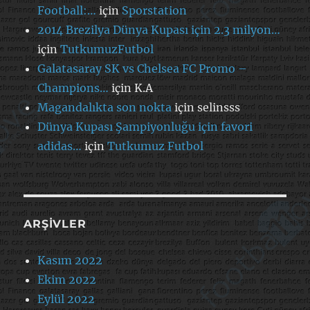
Football:…
için
Sporstation
2014 Brezilya Dünya Kupası için 2.3 milyon…
için
TutkumuzFutbol
Galatasaray SK vs Chelsea FC Promo –
Champions…
için
K.A
Magandalıkta son nokta
için
selinsss
Dünya Kupası Şampiyonluğu için favori
adidas…
için
Tutkumuz Futbol
ARŞIVLER
Kasım 2022
Ekim 2022
Eylül 2022