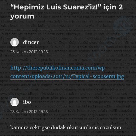
“Hepimiz Luis Suarez’iz!” için 2
yorum
dincer
dedi
ki:
23 Kasım 2012, 19:15
http://therepublikofmancunia.com/wp-
content/uploads/2011/12/Typical-scousers1.jpg
ibo
dedi
ki:
23 Kasım 2012, 19:15
kamera cektigse dudak okutsunlar is cozulsun