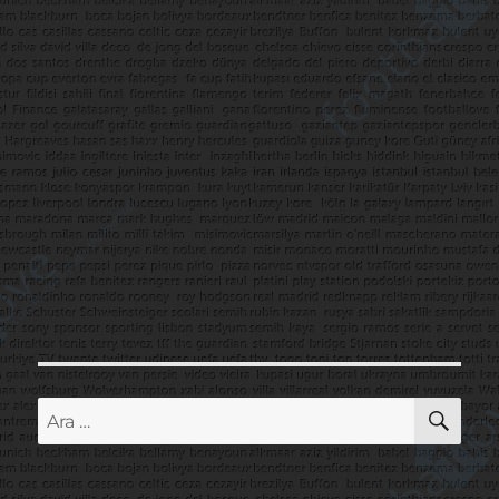
AR
Ara: