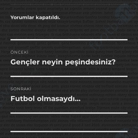
Yorumlar kapatıldı.
Yazı
ÖNCEKI
gezinmesi
Gençler neyin peşindesiniz?
Önceki
yazı:
SONRAKI
Futbol olmasaydı…
Sonraki
yazı: