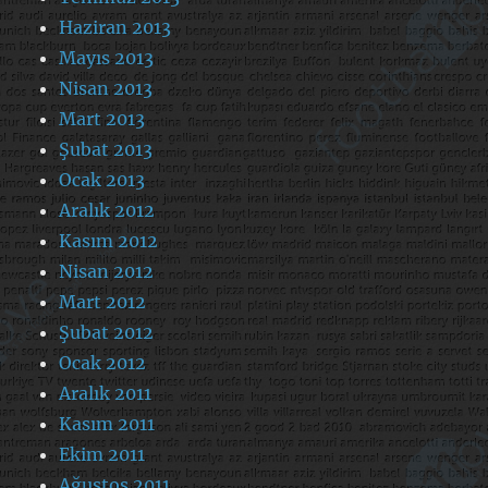
Haziran 2013
Mayıs 2013
Nisan 2013
Mart 2013
Şubat 2013
Ocak 2013
Aralık 2012
Kasım 2012
Nisan 2012
Mart 2012
Şubat 2012
Ocak 2012
Aralık 2011
Kasım 2011
Ekim 2011
Ağustos 2011