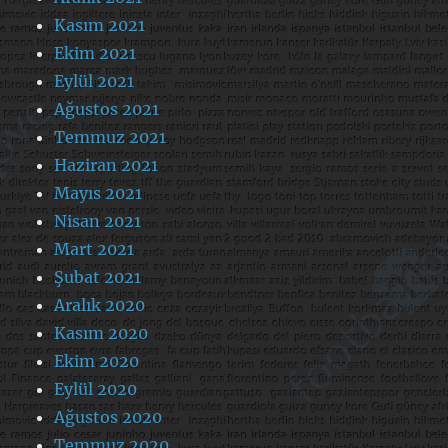
Kasım 2021
Ekim 2021
Eylül 2021
Ağustos 2021
Temmuz 2021
Haziran 2021
Mayıs 2021
Nisan 2021
Mart 2021
Şubat 2021
Aralık 2020
Kasım 2020
Ekim 2020
Eylül 2020
Ağustos 2020
Temmuz 2020