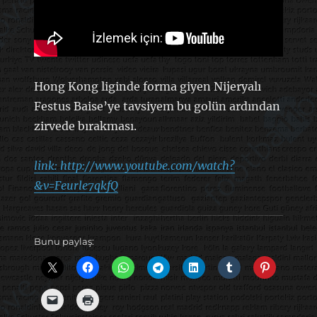
Hong Kong liginde forma giyen Nijeryalı
Festus Baise’ye tavsiyem bu golün ardından
zirvede bırakması.
link: http://www.youtube.com/watch?
&v=Feurle7qkfQ
Bunu paylaş: