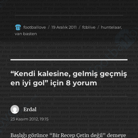
Yazar
Yayın
Kategoriler
Etiketler
footballove
19 Aralık 2011
fcblive
huntelaar
,
tarihi
van basten
“Kendi kalesine, gelmiş geçmiş
en iyi gol” için 8 yorum
Erdal
dedi
ki:
23 Kasım 2012, 19:15
Başlığı görünce “Bir Recep Çetin değil” demeye