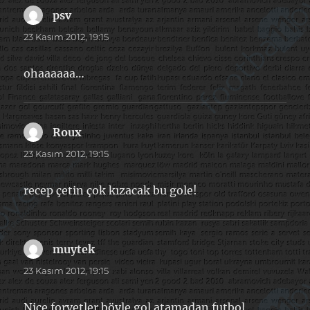
psv
dedi
ki:
23 Kasım 2012, 19:15
ohaaaaaa…
Roux
dedi
ki:
23 Kasım 2012, 19:15
recep çetin çok kızacak bu gole!
muytek
dedi
ki:
23 Kasım 2012, 19:15
Nice forvetler böyle gol atamadan futbol