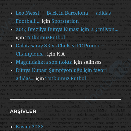
Leo Messi — Back in Barcelona — adidas
Football:…
için
Sporstation
2014 Brezilya Dünya Kupası için 2.3 milyon…
için
TutkumuzFutbol
Galatasaray SK vs Chelsea FC Promo –
Champions…
için
K.A
Magandalıkta son nokta
için
selinsss
Dünya Kupası Şampiyonluğu için favori
adidas…
için
Tutkumuz Futbol
ARŞIVLER
Kasım 2022