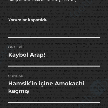
Yorumlar kapatıldı.
Yazı
ÖNCEKI
gezinmesi
Kaybol Arap!
Önceki
yazı:
SONRAKI
Hamsik’in içine Amokachi
Sonraki
yazı:
kaçmış