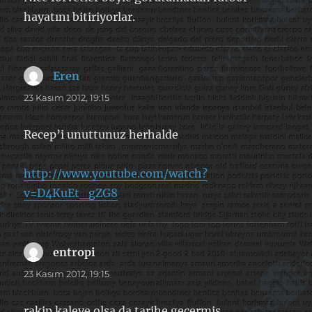
hayatını bitiriyorlar.
Eren
dedi
ki:
23 Kasım 2012, 19:15
Recep’i unuttunuz herhalde
http://www.youtube.com/watch?
v=D4KuEt_gZG8
entropi
dedi
ki:
23 Kasım 2012, 19:15
rakip kaleye olsa da tarihe geçermiş..