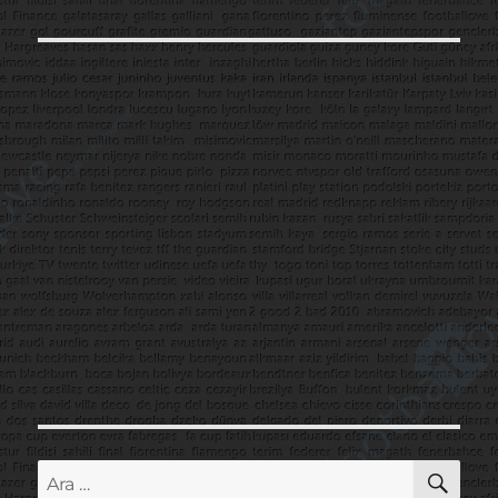
AR
Ara: