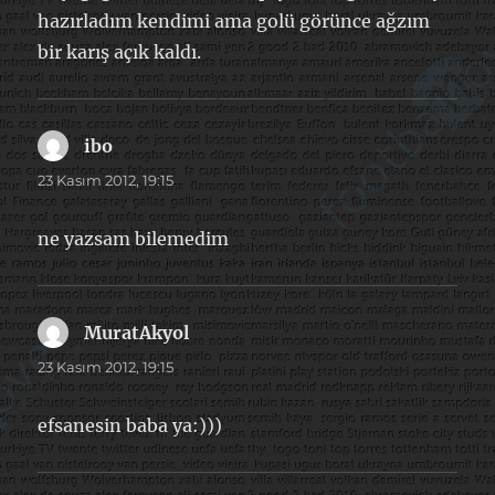
hazırladım kendimi ama golü görünce ağzım
bir karış açık kaldı.
ibo
dedi
ki:
23 Kasım 2012, 19:15
ne yazsam bilemedim
MuratAkyol
dedi
ki:
23 Kasım 2012, 19:15
efsanesin baba ya:)))