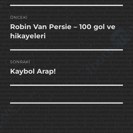
Yazı
ÖNCEKI
gezinmesi
Robin Van Persie – 100 gol ve
Önceki
yazı:
hikayeleri
SONRAKI
Kaybol Arap!
Sonraki
yazı: