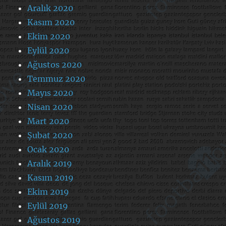
Aralık 2020
Kasım 2020
Ekim 2020
Eylül 2020
Ağustos 2020
Temmuz 2020
Mayıs 2020
Nisan 2020
Mart 2020
Şubat 2020
Ocak 2020
Aralık 2019
Kasım 2019
Ekim 2019
Eylül 2019
Ağustos 2019