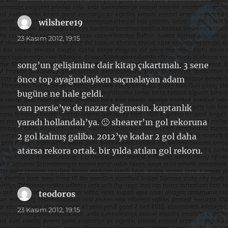
wilshere19
dedi
ki:
23 Kasım 2012, 19:15
song’un gelişimine dair kitap çıkartmalı. 3 sene
önce top ayağındayken saçmalayan adam
bugüne ne hale geldi.
van persie’ye de nazar değmesin. kaptanlık
yaradı hollandalı’ya. 🙂 shearer’ın gol rekoruna
2 gol kalmış galiba. 2012’ye kadar 2 gol daha
atarsa rekora ortak. bir yılda atılan gol rekoru.
teodoros
dedi
ki:
23 Kasım 2012, 19:15