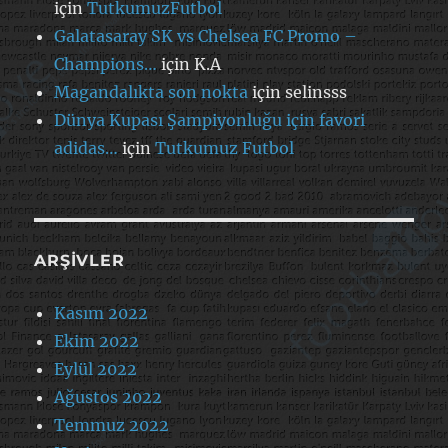
için
TutkumuzFutbol
Galatasaray SK vs Chelsea FC Promo –
Champions…
için
K.A
Magandalıkta son nokta
için
selinsss
Dünya Kupası Şampiyonluğu için favori
adidas…
için
Tutkumuz Futbol
ARŞIVLER
Kasım 2022
Ekim 2022
Eylül 2022
Ağustos 2022
Temmuz 2022