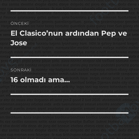
Yazı
ÖNCEKI
gezinmesi
El Clasico’nun ardından Pep ve
Önceki
yazı:
Jose
SONRAKI
16 olmadı ama…
Sonraki
yazı: