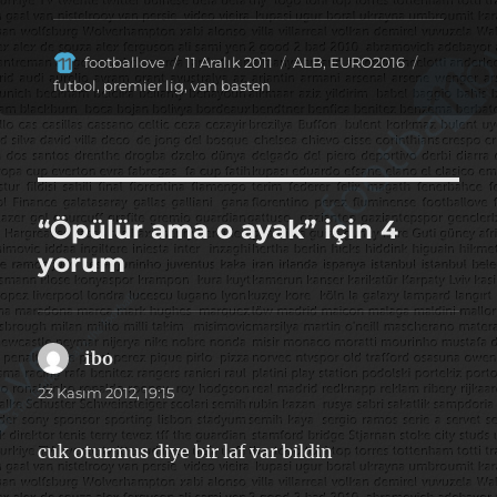
Yazar
Yayın
Kategoriler
Etiketler
footballove
11 Aralık 2011
ALB
,
EURO2016
tarihi
futbol
,
premier lig
,
van basten
“Öpülür ama o ayak” için 4
yorum
ibo
dedi
ki:
23 Kasım 2012, 19:15
cuk oturmus diye bir laf var bildin