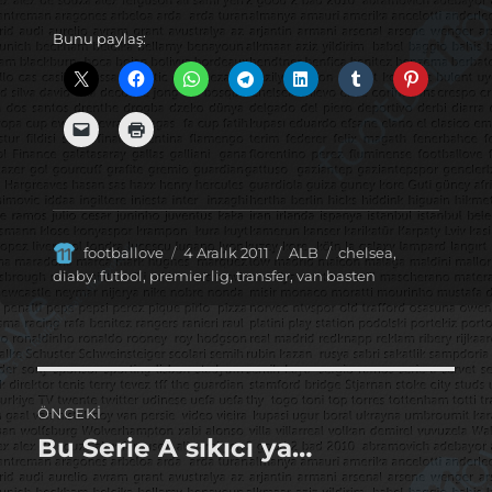
Bunu paylaş:
Yazar
Yayın
Kategoriler
Etiketler
footballove
4 Aralık 2011
ALB
chelsea
,
tarihi
diaby
,
futbol
,
premier lig
,
transfer
,
van basten
Yazı
ÖNCEKI
gezinmesi
Bu Serie A sıkıcı ya…
Önceki
yazı: