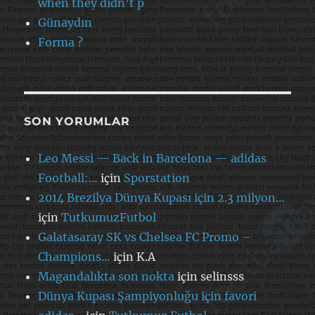
when they didn’t p
Günaydın
Forma ?
SON YORUMLAR
Leo Messi — Back in Barcelona — adidas
Football:…
için
Sporstation
2014 Brezilya Dünya Kupası için 2.3 milyon…
için
TutkumuzFutbol
Galatasaray SK vs Chelsea FC Promo –
Champions…
için
K.A
Magandalıkta son nokta
için
selinsss
Dünya Kupası Şampiyonluğu için favori