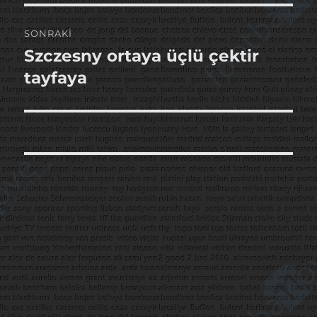
SONRAKI
Szczesny ortaya üçlü çektir
Sonraki
yazı:
tayfaya