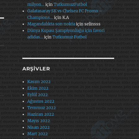
milyon…
için
TutkumuzFutbol
Galatasaray SK vs Chelsea FC Promo –
Champions…
için
K.A
Magandalıkta son nokta
için
selinsss
Dünya Kupası Şampiyonluğu için favori
adidas…
için
Tutkumuz Futbol
ARŞIVLER
Kasım 2022
Ekim 2022
Eylül 2022
Ağustos 2022
Temmuz 2022
Haziran 2022
Mayıs 2022
Nisan 2022
Mart 2022