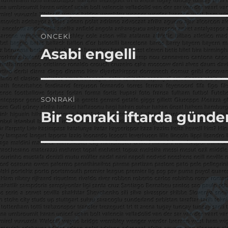
Yazı
ÖNCEKI
gezinmesi
Asabi engelli
Önceki
yazı:
SONRAKI
Bir sonraki iftarda günde
Sonraki
yazı: