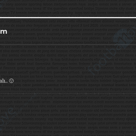
um
lı.. 🙂