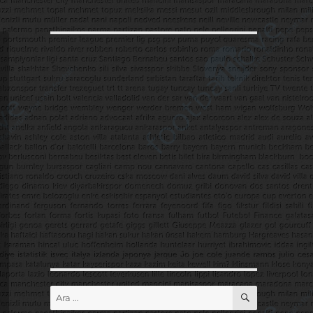
ARA
Ara: