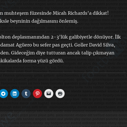
in muhteşem füzesinde Micah Richards’a dikkat!
eksle beyninin dağılmasını önlemiş.
olton deplasmanından 2-3’lük galibiyetle dönüyor. İlk
 damat Agüero bu sefer pas geçti. Goller David Silva,
den. Gideceğim diye tutturan ancak talip çıkmayan
akikalarda forma yüzü gördü.