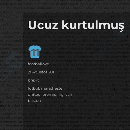
it's the football, that's the football…
footbaLLove
Ucuz kurtulmuş
Yazar
footballove
Yayın
21 Ağustos 2011
tarihi
Kategoriler
brexit
Etiketler
futbol
,
manchester
united
,
premier lig
,
van
basten