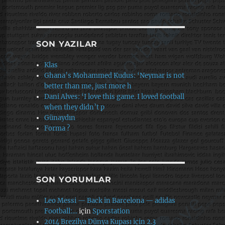
SON YAZILAR
Klas
Ghana’s Mohammed Kudus: ‘Neymar is not
better than me, just more h
Dani Alves: ‘I love this game. I loved football
when they didn’t p
Günaydın
Forma ?
SON YORUMLAR
Leo Messi — Back in Barcelona — adidas
Football:…
için
Sporstation
2014 Brezilya Dünya Kupası için 2.3