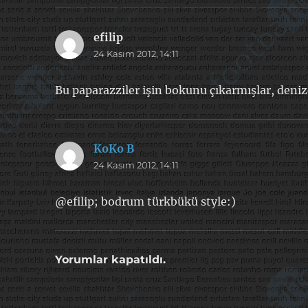
efilip
dedi
24 Kasım 2012, 14:11
ki:
Bu paparazziler işin bokunu çıkarmışlar, deniz
KoKo B
dedi
24 Kasım 2012, 14:11
ki:
@efilip; bodrum türkbükü style:)
Yorumlar kapatıldı.