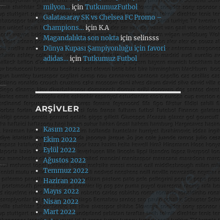
milyon…
için
TutkumuzFutbol
Galatasaray SK vs Chelsea FC Promo –
Champions…
için
K.A
Magandalıkta son nokta
için
selinsss
Dünya Kupası Şampiyonluğu için favori
adidas…
için
Tutkumuz Futbol
ARŞIVLER
Kasım 2022
Ekim 2022
Eylül 2022
Ağustos 2022
Temmuz 2022
Haziran 2022
Mayıs 2022
Nisan 2022
Mart 2022