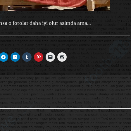
ansa o fotolar daha iyi olur aslında ama…