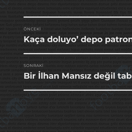
Yazı
ÖNCEKI
gezinmesi
Kaça doluyo’ depo patro
Önceki
yazı:
SONRAKI
Bir İlhan Mansız değil tab
Sonraki
yazı: