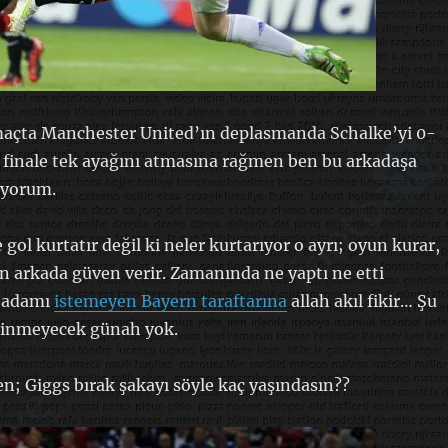
maçta Manchester United’ın deplasmanda Schalke’yi 0-
 finale tek ayağını atmasına rağmen ben bu arkadaşa
iyorum.
 gol kurtatır değil ki neler kurtarıyor o ayrı; oyun kurar,
en arkada güven verir. Zamanında ne yaptı ne etti
 adamı
istemeyen Bayern taraftarına
allah akıl fikir… Şu
linmeyecek günah yok.
en; Giggs bırak şakayı söyle kaç yaşındasın??