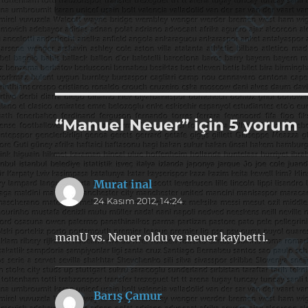
“Manuel Neuer” için 5 yorum
Murat inal
dedi
24 Kasım 2012, 14:24
ki:
manU vs. Neuer oldu ve neuer kaybetti.
Barış Çamur
dedi