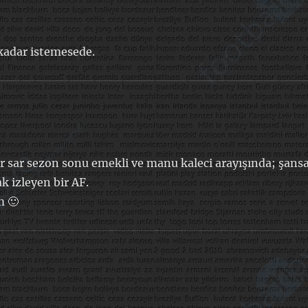
 kadar istemesede.
r sar sezon sonu emekli ve manu kaleci arayışında; şans
k izleyen bir AF.
m 🙂