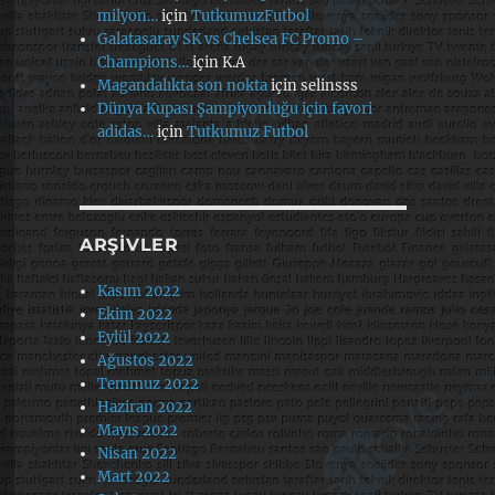
milyon…
için
TutkumuzFutbol
Galatasaray SK vs Chelsea FC Promo –
Champions…
için
K.A
Magandalıkta son nokta
için
selinsss
Dünya Kupası Şampiyonluğu için favori
adidas…
için
Tutkumuz Futbol
ARŞIVLER
Kasım 2022
Ekim 2022
Eylül 2022
Ağustos 2022
Temmuz 2022
Haziran 2022
Mayıs 2022
Nisan 2022
Mart 2022