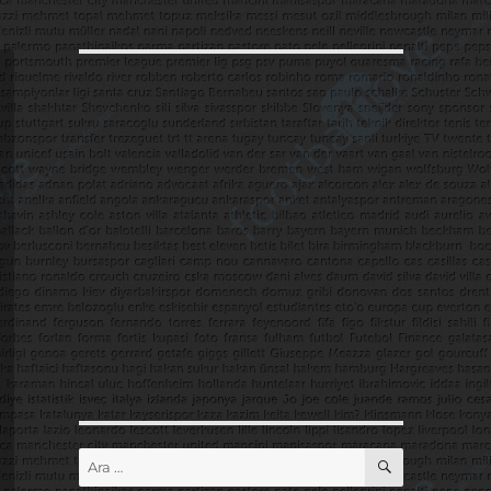
ARA
Ara: