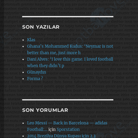
SON YAZILAR
Klas
Ghana’s Mohammed Kudus: ‘Neymar is not
better than me, just more h
Dani Alves: ‘I love this game. I loved football
when they didn’t p
Günaydın
Forma ?
SON YORUMLAR
Leo Messi — Back in Barcelona — adidas
Football:…
için
Sporstation
2014 Brezilya Dünya Kupası için 2.3