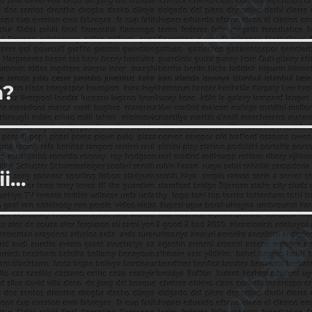
n?
ii…