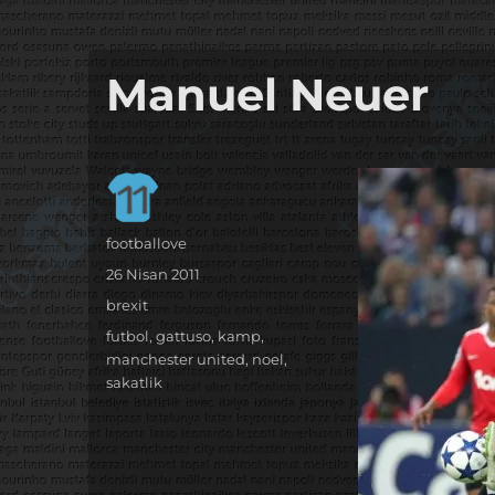
it's the football, that's the football…
footbaLLove
Manuel Neuer
Yazar
footballove
Yayın
26 Nisan 2011
tarihi
Kategoriler
brexit
Etiketler
futbol
,
gattuso
,
kamp
,
manchester united
,
noel
,
sakatlik