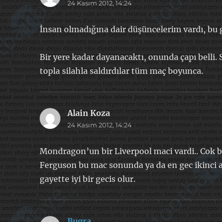
24 Kasım 2012, 14:24
ki:
İnsan olmadığına dair düşüncelerim vardı, bu 
Bir yere kadar dayanacaktı, onunda çapı belli.
topla silahla saldırdılar tüm maç boyunca.
Alain Koza
dedi
24 Kasım 2012, 14:24
ki:
Mondragon’un bir Liverpool maci vardi.. Cok 
Ferguson bu mac sonunda ya da en gec ikinci 
gayette iyi bir gecis olur.
Bugra
dedi