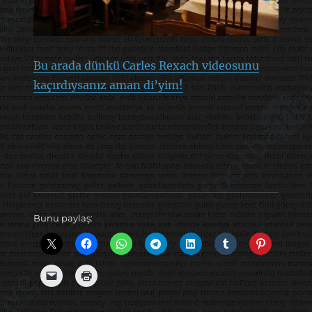
Bu arada dünkü Carles Rexach videosunu
kaçırdıysanız aman di’yim!
Bunu paylaş: