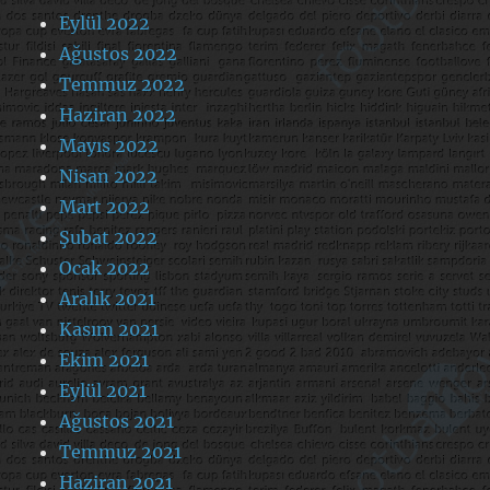
Eylül 2022
Ağustos 2022
Temmuz 2022
Haziran 2022
Mayıs 2022
Nisan 2022
Mart 2022
Şubat 2022
Ocak 2022
Aralık 2021
Kasım 2021
Ekim 2021
Eylül 2021
Ağustos 2021
Temmuz 2021
Haziran 2021