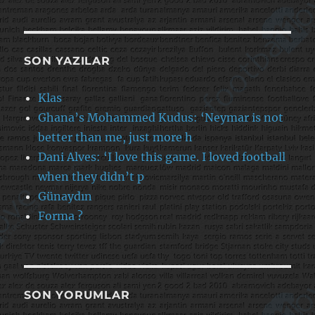
SON YAZILAR
Klas
Ghana’s Mohammed Kudus: ‘Neymar is not
better than me, just more h
Dani Alves: ‘I love this game. I loved football
when they didn’t p
Günaydın
Forma ?
SON YORUMLAR