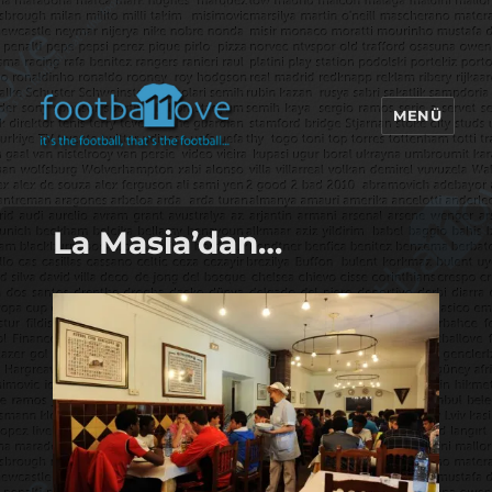
MENÜ
footbaLLove
La Masia’dan…