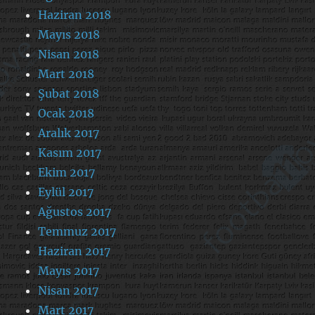
Haziran 2018
Mayıs 2018
Nisan 2018
Mart 2018
Şubat 2018
Ocak 2018
Aralık 2017
Kasım 2017
Ekim 2017
Eylül 2017
Ağustos 2017
Temmuz 2017
Haziran 2017
Mayıs 2017
Nisan 2017
Mart 2017