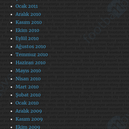
Ocak 2011
Aralık 2010
Kasım 2010
Ekim 2010
Eylül 2010
Ağustos 2010
Temmuz 2010
Haziran 2010
Mayıs 2010
Nisan 2010
Mart 2010
Şubat 2010
Ocak 2010
Aralık 2009
Kasım 2009
Ekim 2009