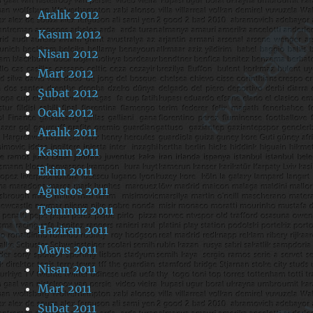
Aralık 2012
Kasım 2012
Nisan 2012
Mart 2012
Şubat 2012
Ocak 2012
Aralık 2011
Kasım 2011
Ekim 2011
Ağustos 2011
Temmuz 2011
Haziran 2011
Mayıs 2011
Nisan 2011
Mart 2011
Şubat 2011