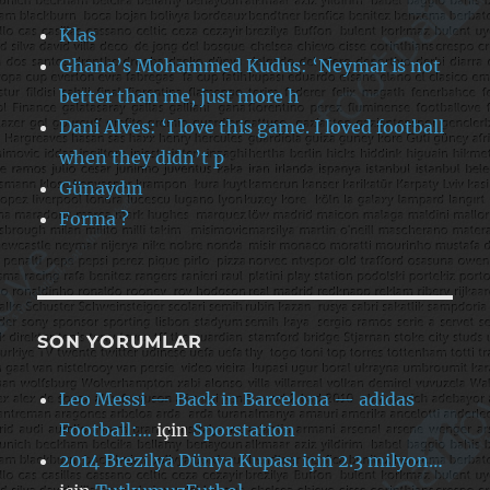
Klas
Ghana’s Mohammed Kudus: ‘Neymar is not
better than me, just more h
Dani Alves: ‘I love this game. I loved football
when they didn’t p
Günaydın
Forma ?
SON YORUMLAR
Leo Messi — Back in Barcelona — adidas
Football:…
için
Sporstation
2014 Brezilya Dünya Kupası için 2.3 milyon…