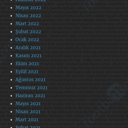
Mayıs 2022
Nisan 2022
Mart 2022
Şubat 2022
Ocak 2022
Aralık 2021
Kasım 2021
Ekim 2021
Eylül 2021
Ağustos 2021
Temmuz 2021
Haziran 2021
Mayıs 2021
Nisan 2021
Mart 2021
Şubat 2021