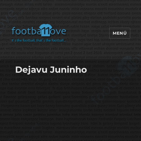
MENÜ
footbaLLove
Dejavu Juninho