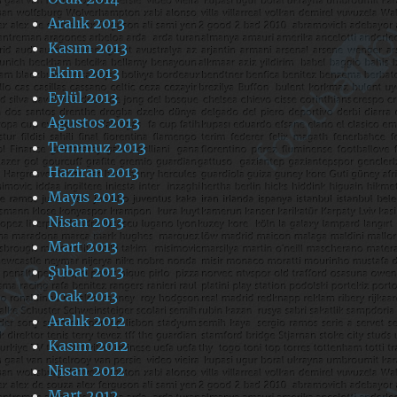
Aralık 2013
Kasım 2013
Ekim 2013
Eylül 2013
Ağustos 2013
Temmuz 2013
Haziran 2013
Mayıs 2013
Nisan 2013
Mart 2013
Şubat 2013
Ocak 2013
Aralık 2012
Kasım 2012
Nisan 2012
Mart 2012