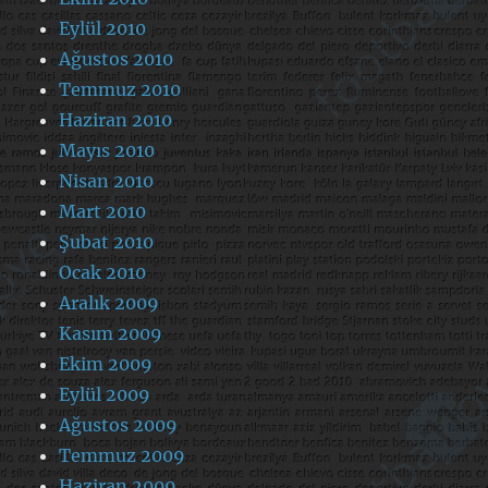
Eylül 2010
Ağustos 2010
Temmuz 2010
Haziran 2010
Mayıs 2010
Nisan 2010
Mart 2010
Şubat 2010
Ocak 2010
Aralık 2009
Kasım 2009
Ekim 2009
Eylül 2009
Ağustos 2009
Temmuz 2009
Haziran 2009