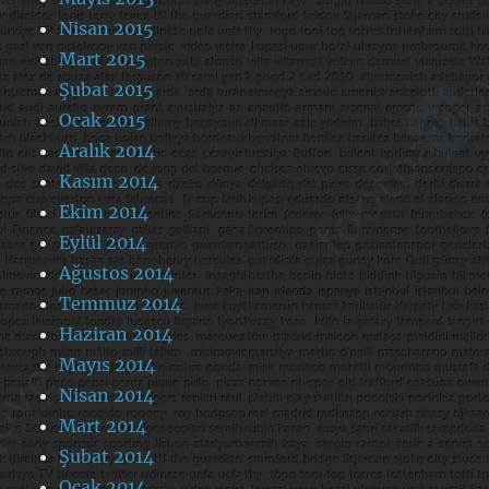
Nisan 2015
Mart 2015
Şubat 2015
Ocak 2015
Aralık 2014
Kasım 2014
Ekim 2014
Eylül 2014
Ağustos 2014
Temmuz 2014
Haziran 2014
Mayıs 2014
Nisan 2014
Mart 2014
Şubat 2014
Ocak 2014