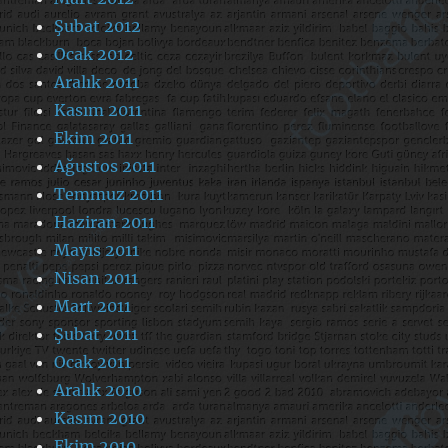
Şubat 2012
Ocak 2012
Aralık 2011
Kasım 2011
Ekim 2011
Ağustos 2011
Temmuz 2011
Haziran 2011
Mayıs 2011
Nisan 2011
Mart 2011
Şubat 2011
Ocak 2011
Aralık 2010
Kasım 2010
Ekim 2010