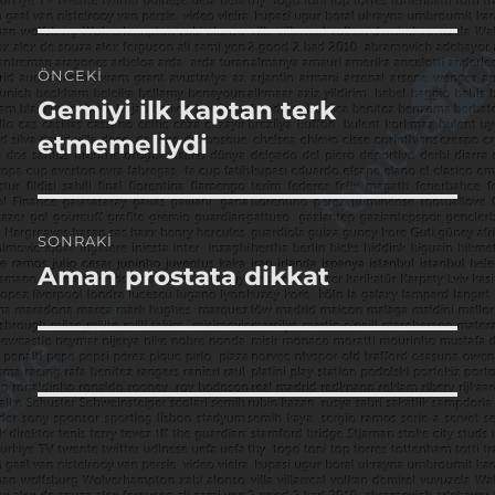
Yazı
ÖNCEKI
gezinmesi
Gemiyi ilk kaptan terk
Önceki
yazı:
etmemeliydi
SONRAKI
Aman prostata dikkat
Sonraki
yazı: