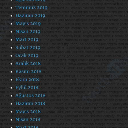
Temmuz 2019
Haziran 2019
Mayıs 2019
Nisan 2019
Mart 2019
Şubat 2019
Ocak 2019
Aralık 2018
Kasım 2018
Ekim 2018
Eylül 2018
Ağustos 2018
Haziran 2018
Mayıs 2018
Nisan 2018
Mart 2018