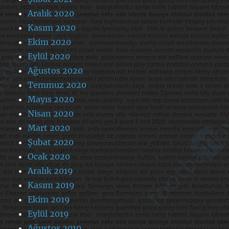
Aralık 2020
Kasım 2020
Ekim 2020
Eylül 2020
Ağustos 2020
Temmuz 2020
Mayıs 2020
Nisan 2020
Mart 2020
Şubat 2020
Ocak 2020
Aralık 2019
Kasım 2019
Ekim 2019
Eylül 2019
Ağustos 2019