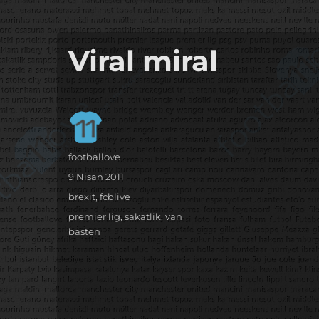
it's the football, that's the football…
footbaLLove
Viral miral
Yazar
footballove
Yayın
9 Nisan 2011
tarihi
Kategoriler
brexit
,
fcblive
Etiketler
premier lig
,
sakatlik
,
van
basten