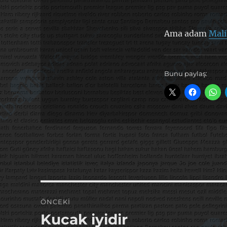
Ama adam
Mali
Bunu paylaş:
Yazı
ÖNCEKI
gezinmesi
Kucak iyidir
Önceki