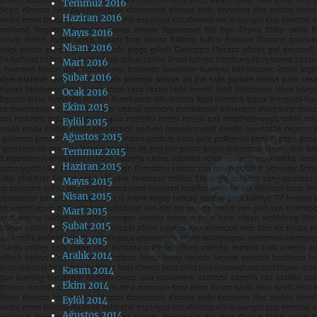
Temmuz 2016
Haziran 2016
Mayıs 2016
Nisan 2016
Mart 2016
Şubat 2016
Ocak 2016
Ekim 2015
Eylül 2015
Ağustos 2015
Temmuz 2015
Haziran 2015
Mayıs 2015
Nisan 2015
Mart 2015
Şubat 2015
Ocak 2015
Aralık 2014
Kasım 2014
Ekim 2014
Eylül 2014
Ağustos 2014