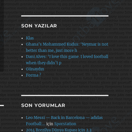
SON YAZILAR
Klas
Ghana’s Mohammed Kudus: ‘Neymar is not
better than me, just more h
Dani Alves: ‘I love this game. I loved football
when they didn’t p
Günaydın
Forma ?
SON YORUMLAR
Leo Messi — Back in Barcelona — adidas
Football:…
için
Sporstation
2014 Brezilya Dünya Kupası için 2.3