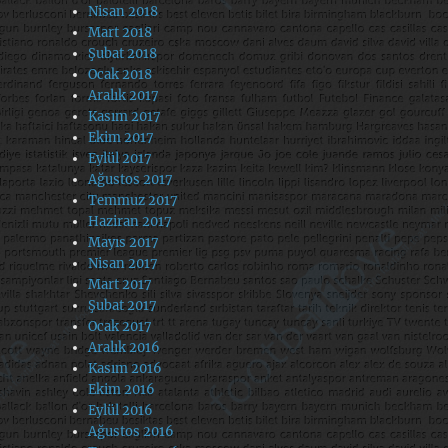
Nisan 2018
Mart 2018
Şubat 2018
Ocak 2018
Aralık 2017
Kasım 2017
Ekim 2017
Eylül 2017
Ağustos 2017
Temmuz 2017
Haziran 2017
Mayıs 2017
Nisan 2017
Mart 2017
Şubat 2017
Ocak 2017
Aralık 2016
Kasım 2016
Ekim 2016
Eylül 2016
Ağustos 2016