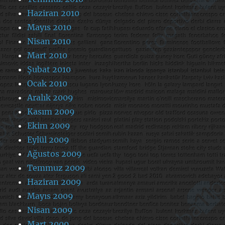
Haziran 2010
Mayıs 2010
Nisan 2010
Mart 2010
Şubat 2010
Ocak 2010
Aralık 2009
Kasım 2009
Ekim 2009
Eylül 2009
Ağustos 2009
Temmuz 2009
Haziran 2009
Mayıs 2009
Nisan 2009
Mart 2009