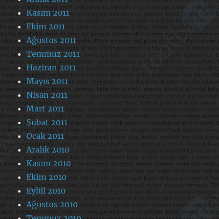
Kasım 2011
Ekim 2011
Ağustos 2011
Temmuz 2011
Haziran 2011
Mayıs 2011
Nisan 2011
Mart 2011
Şubat 2011
Ocak 2011
Aralık 2010
Kasım 2010
Ekim 2010
Eylül 2010
Ağustos 2010
Temmuz 2010