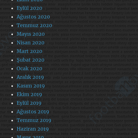
Eylül 2020
Ağustos 2020
Temmuz 2020
Mayıs 2020
Nisan 2020
Mart 2020
Şubat 2020
Ocak 2020
Aralık 2019
Kasım 2019
Ekim 2019
Eylül 2019
Ağustos 2019
Temmuz 2019
Haziran 2019
Mayıs 2019