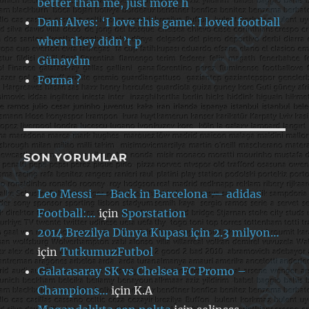
better than me, just more h
Dani Alves: ‘I love this game. I loved football
when they didn’t p
Günaydın
Forma ?
SON YORUMLAR
Leo Messi — Back in Barcelona — adidas
Football:…
için
Sporstation
2014 Brezilya Dünya Kupası için 2.3 milyon…
için
TutkumuzFutbol
Galatasaray SK vs Chelsea FC Promo –
Champions…
için
K.A