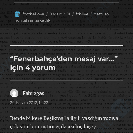
Yazar
Yayın
Kategoriler
Etiketler
footballove
8 Mart 2011
fcblive
gattuso
,
tarihi
huntelaar
,
sakatlik
“Fenerbahçe’den mesaj var…”
için 4 yorum
Fabregas
dedi
ki:
24 Kasım 2012, 14:22
Bende bi kere Beşiktaş’la ilgili yazdığın yazıya
çok sinirlenmiştim açıkcası hiç bişey