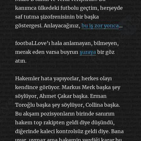
kanımca ülkedeki futbolu geçtim, herşeyde
saf tutma şizofrenisinin bir başka
göstergesi. Anlayacağınız,
bu iş zor yonca
…
footbaLLove’ı hala anlamayan, bilmeyen,
merak eden varsa buyrun
şuraya
bir göz
atın.
Hakemler hata yapıyorlar, herkes olayı
kendince görüyor. Markus Merk başka şey
söylüyor, Ahmet Çakar başka. Erman
Toroğlu başka şey söylüyor, Collina başka.
Bu akşam pozisyonların birinde sanırım
hakem top rakipten geldi diye düşündü,
diğerinde kaleci kontrolsüz geldi diye. Bana
uyar, uymaz ama hakemin verdiği karar bu.