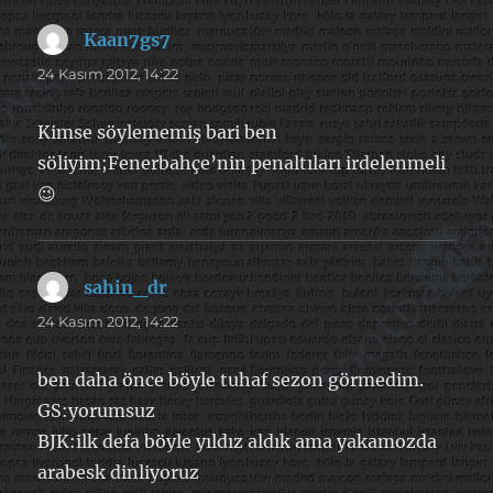
Kaan7gs7
dedi
ki:
24 Kasım 2012, 14:22
Kimse söylememiş bari ben
söliyim;Fenerbahçe’nin penaltıları irdelenmeli
😉
sahin_dr
dedi
ki:
24 Kasım 2012, 14:22
ben daha önce böyle tuhaf sezon görmedim.
GS:yorumsuz
BJK:ilk defa böyle yıldız aldık ama yakamozda
arabesk dinliyoruz