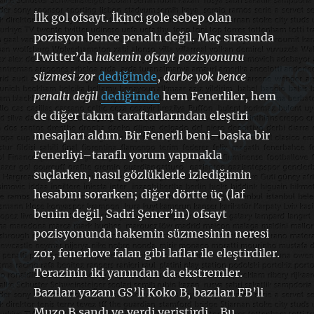
İlk gol ofsayt. İkinci gole sebep olan
pozisyon bence penaltı değil. Maç sırasında
Twitter’da
hakemin ofsayt pozisyonunu
süzmesi zor
dediğimde
,
darbe yok bence
penaltı değil
dediğimde
hem Fenerliler, hem
de diğer takım taraftarlarından eleştiri
mesajları aldım. Bir Fenerli beni–başka bir
Fenerliyi–taraflı yorum yapmakla
suçlarken, nasıl gözlüklerle izlediğimin
hesabını sorarken; diğer dörtte üç (laf
benim değil, Sadri Şener’in) ofsayt
pozisyonunda hakemin süzmesinin neresi
zor, fenerlove falan gibi laflar ile eleştirdiler.
Terazinin iki yanından da ekstremler.
Bazıları yazanı GS’li Koko B, bazıları FB’li
Muzo B sandı ve verdi veriştirdi… Bu