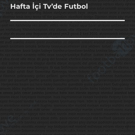
Hafta İçi Tv’de Futbol
Sonraki
yazı: