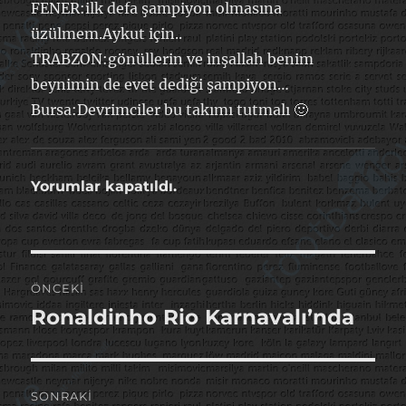
FENER:ilk defa şampiyon olmasına
üzülmem.Aykut için..
TRABZON:gönüllerin ve inşallah benim
beynimin de evet dediği şampiyon…
Bursa:Devrimciler bu takımı tutmalı 🙂
Yorumlar kapatıldı.
Yazı
ÖNCEKI
gezinmesi
Ronaldinho Rio Karnavalı’nda
Önceki
yazı:
SONRAKI