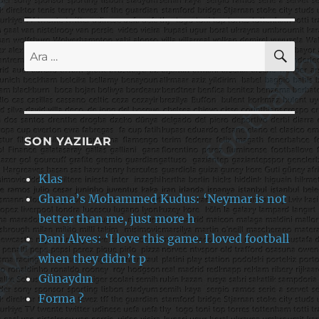
AR
Ara:
SON YAZILAR
Klas
Ghana’s Mohammed Kudus: ‘Neymar is not
better than me, just more h
Dani Alves: ‘I love this game. I loved football
when they didn’t p
Günaydın
Forma ?