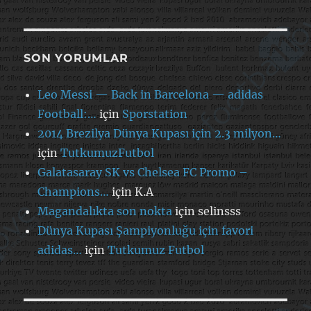
SON YORUMLAR
Leo Messi — Back in Barcelona — adidas
Football:…
için
Sporstation
2014 Brezilya Dünya Kupası için 2.3 milyon…
için
TutkumuzFutbol
Galatasaray SK vs Chelsea FC Promo –
Champions…
için
K.A
Magandalıkta son nokta
için
selinsss
Dünya Kupası Şampiyonluğu için favori
adidas…
için
Tutkumuz Futbol