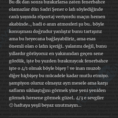
Bu dk dan sonra bırakırlarsa zaten fenerbahce
olamazlar dün Sadri Şener o lafı söylediğinde
canlı yayında röportaj veriyordu maçın hemen
akabinde.., hadi o anın atmosferi şu bu.. böyle
konuşması doğrudur yanlıştır bunu tartışırız
ama bu heyecana bağlayabiliriz, ama esas
önemli olan o lafın içeriği.. yalanmı değil, bunu
yıllardır görüyoruz en yakınından geçen sene
gördük, işte bu yuzden bırakmıycak fenerbahce
işte o 4/1 olmak böyle bişey ! ve inan muzob
diğer hiçbişey bu mücadele kadar mutlu etmiyo.
şampiyon oluruz olmayız ayrı mesele ama karşı
safların sıklıaştığını görmek yine yeni yeniden
görmek hersene görmek güzel.. 4/3 e sevgiler
🙂 haftaya yeşil beyaz unutmayın…