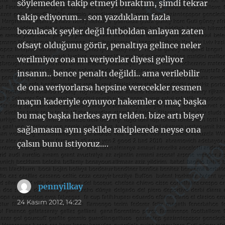
söylemeden takip etmeyi bıraktım, şimdi tekrar
takip ediyorum.. . son yazdıkların fazla
bozulacak şeyler değil futboldan anlayan zaten
ofsayt olduğunu görür, penaltıya gelince neler
verilmiyor ona mı veriyorlar diyesi geliyor
insanın.. bence penaltı değildi.. ama verilebilir
de ona veriyorlarsa hepsine verecekler resmen
maçın kaderiyle oynuyor hakemler o maç başka
bu maç başka herkes ayrı telden. bize artı bişey
sağlamasın aynı şekilde rakiplerede neyse ona
çalsın bunu istiyoruz….
pennyilkay
dedi
ki:
24 Kasım 2012, 14:22