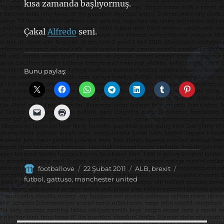
kısa zamanda başlıyormuş.
Çakal
Alfredo
seni.
Bunu paylaş:
Yazar
Yayın
Kategoriler
Etiketler
footballove
22 Şubat 2011
ALB
,
brexit
tarihi
futbol
,
gattuso
,
manchester united