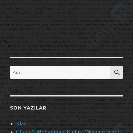
AR
Ara:
SON YAZILAR
Klas
Ghana’s Mohammed Kudus: ‘Neymar is not