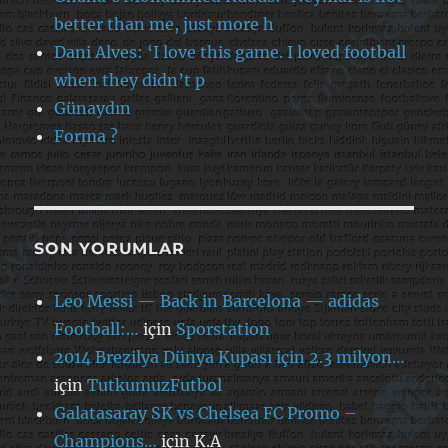
better than me, just more h
Dani Alves: ‘I love this game. I loved football
when they didn’t p
Günaydın
Forma ?
SON YORUMLAR
Leo Messi — Back in Barcelona — adidas
Football:…
için
Sporstation
2014 Brezilya Dünya Kupası için 2.3 milyon…
için
TutkumuzFutbol
Galatasaray SK vs Chelsea FC Promo –
Champions…
için
K.A