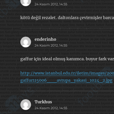
24 Kasım 2012, 14:55
ki:
kötü değil rezalet. daltonlara çevirmişler barca
enderinho
dedi
24 Kasım 2012, 14:55
ki:
gaffur için ideal olmuş kanımca. buyur fark var
http://www.istanbul.edu.tr/iletim/images/2
gaffur115006___avrupa_yakasi_1024_2.jpg
Turkhus
dedi
24 Kasım 2012, 14:55
ki: