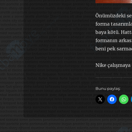
Önümüzdeki sez
forma tasarımla
baya kötü. Hatt
formanın arkası
beni pek sarmad
Nike çalışmaya
Bunu paylaş: