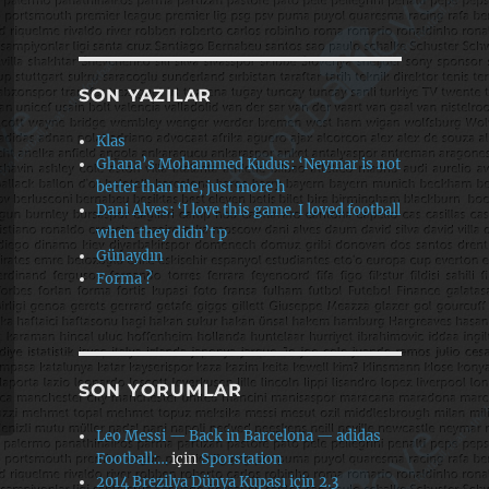
SON YAZILAR
Klas
Ghana’s Mohammed Kudus: ‘Neymar is not
better than me, just more h
Dani Alves: ‘I love this game. I loved football
when they didn’t p
Günaydın
Forma ?
SON YORUMLAR
Leo Messi — Back in Barcelona — adidas
Football:…
için
Sporstation
2014 Brezilya Dünya Kupası için 2.3