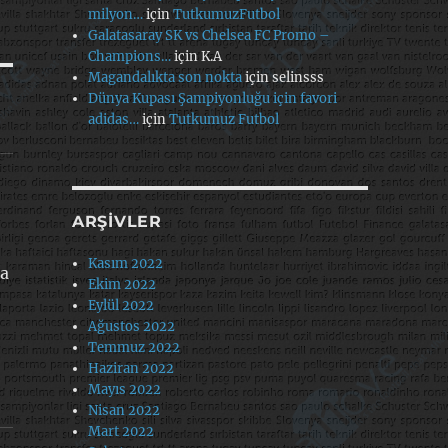
milyon…
için
TutkumuzFutbol
Galatasaray SK vs Chelsea FC Promo –
Champions…
için
K.A
Magandalıkta son nokta
için
selinsss
Dünya Kupası Şampiyonluğu için favori
adidas…
için
Tutkumuz Futbol
ARŞIVLER
Kasım 2022
ta
Ekim 2022
Eylül 2022
Ağustos 2022
Temmuz 2022
Haziran 2022
Mayıs 2022
Nisan 2022
Mart 2022