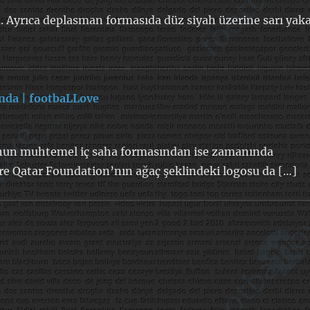
. Ayrıca deplasman formasıda düz siyah üzerine sarı yak
nda | footbaLLove
dedi
ki:
onun muhtemel iç saha formasından ise zamanında
re Qatar Foundation’nın ağaç şeklindeki logosu da […]