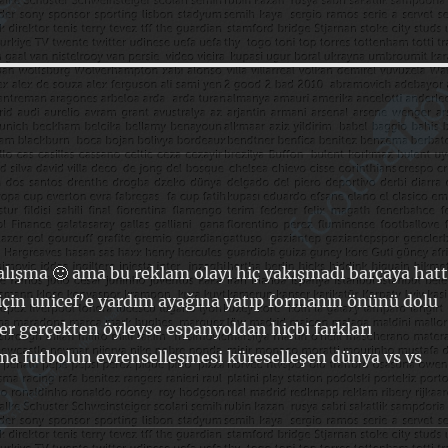
çalışma 🙂 ama bu reklam olayı hiç yakışmadı barçaya hat
 için unicef’e yardım ayağına yatıp formanın önünü dolu
ğer gerçekten öyleyse espanyoldan hiçbi farkları
ma futbolun evrenselleşmesi küreselleşen dünya vs vs