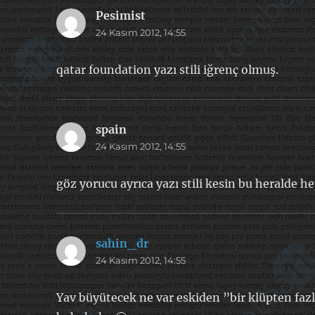
Pesimist
dedi
24 Kasım 2012, 14:55
ki:
qatar foundation yazı stili iğrenç olmuş.
spain
dedi
24 Kasım 2012, 14:55
ki:
göz yorucu ayrıca yazı stili kesin bu heralde 
sahin_dr
dedi
24 Kasım 2012, 14:55
ki:
Yav büyütecek ne var eskiden ”bir klüpten faz