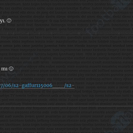
yı. 🙂
 mı 🙂
007/06/s2-gaffur115006___/s2-