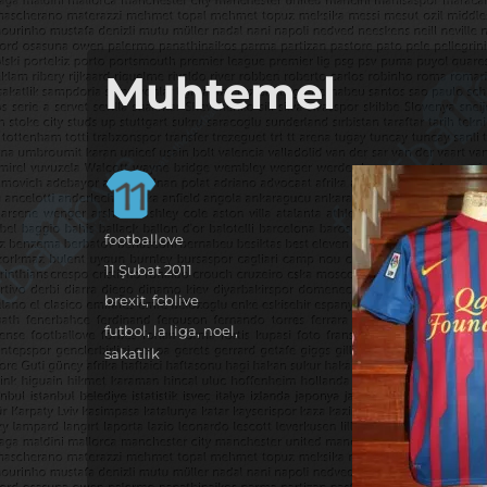
it's the football, that's the football…
footbaLLove
Muhtemel
Yazar
footballove
Yayın
11 Şubat 2011
tarihi
Kategoriler
brexit
,
fcblive
Etiketler
futbol
,
la liga
,
noel
,
sakatlik