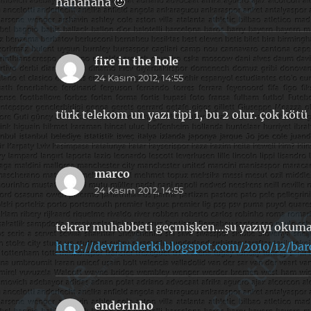
hahahaha 🙂
fire in the hole
dedi
24 Kasım 2012, 14:55
ki:
türk telekom un yazı tipi 1, bu 2 olur. çok kötü
marco
dedi
24 Kasım 2012, 14:55
ki:
tekrar muhabbeti geçmişken…şu yazıyı okuma
http://devrimderki.blogspot.com/2010/12/ba
enderinho
dedi