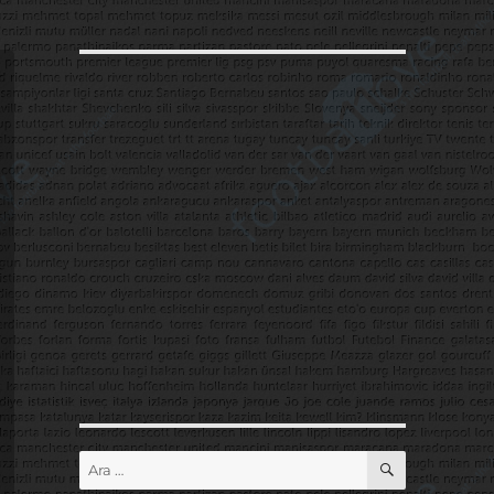
ARA
Ara: