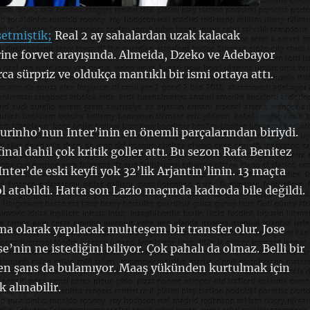
etmiştik;
Real 2 ay sahalardan uzak kalacak
ine forvet arayışında. Almeida, Dzeko ve Adebayor
a sürpriz ve oldukça mantıklı bir ismi ortaya attı.
rinho’nun Inter’inin en önemli parçalarından biriydi.
nal dahil çok kritik goller attı. Bu sezon Rafa Benitez
nter’de eski keyfi yok 32’lik Arjantin’linin. 13 maçta
l atabildi. Hatta son Lazio maçında kadroda bile değildi.
a olarak yapılacak muhteşem bir transfer olur. Jose
se’nin ne istediğini biliyor. Çok pahalı da olmaz. Belli bir
ten şans da bulamıyor. Maaş yükünden kurtulmak için
k alınabilir.