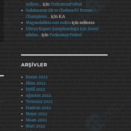
milyon…
için
TutkumuzFutbol
Galatasaray SK vs Chelsea FC Promo –
Champions…
için
K.A
Magandalıkta son nokta
için
selinsss
Dünya Kupası Şampiyonluğu için favori
adidas…
için
Tutkumuz Futbol
ARŞIVLER
Kasım 2022
Ekim 2022
Eylül 2022
Ağustos 2022
Temmuz 2022
Haziran 2022
Mayıs 2022
Nisan 2022
Mart 2022