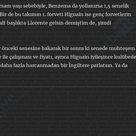
yorsam yaşı sebebiyle, Benzema da yollanırsa 1,5 senelik
 Bir de bu takımın 1. forveti Higuain ise genç forvetlerin
lt başlıkta Llorente gelsin demiştim de, şimdi
bir önceki senesine bakarak bir sonra ki senede muhteşem
 ile çalışması ve fiyatı, ayrıca Higuain iyileşince kulübed
 daha fazla harcanmadan bir İngiltere patlatsın. Ya da