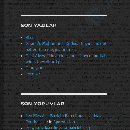
SON YAZILAR
Klas
Ghana’s Mohammed Kudus: ‘Neymar is not
better than me, just more h
Dani Alves: ‘I love this game. I loved football
when they didn’t p
Günaydın
Forma ?
SON YORUMLAR
Leo Messi — Back in Barcelona — adidas
Football:…
için
Sporstation
2014 Brezilya Dünya Kupası için 2.3