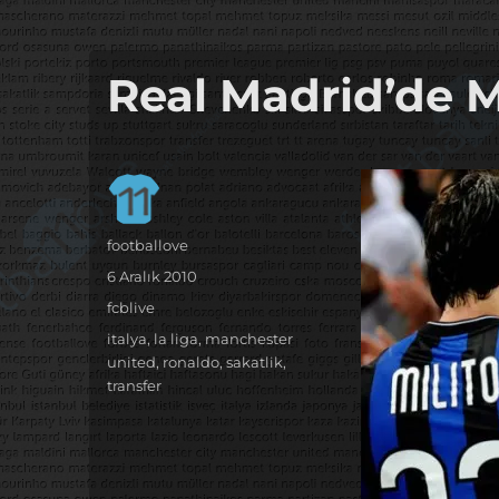
it's the football, that's the football…
footbaLLove
Real Madrid’de Mi
Yazar
footballove
Yayın
6 Aralık 2010
tarihi
Kategoriler
fcblive
Etiketler
italya
,
la liga
,
manchester
united
,
ronaldo
,
sakatlik
,
transfer