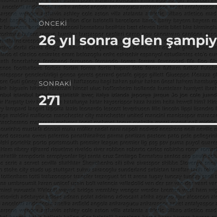
Yazı
ÖNCEKI
gezinmesi
26 yıl sonra gelen şampi
Önceki
yazı:
SONRAKI
271
Sonraki
yazı: