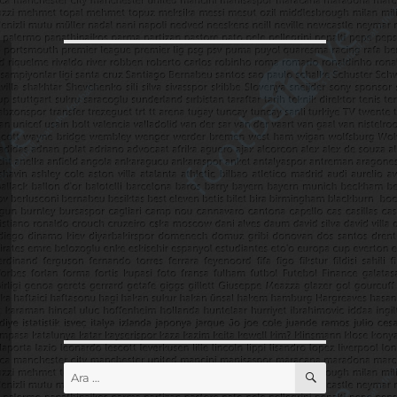
ARA
Ara: