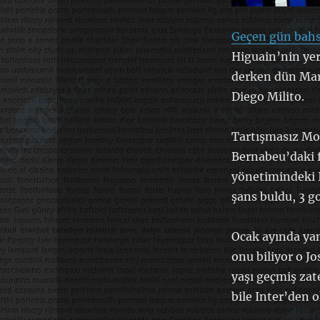
Geçen gün bahs
Higuain’nin yer
derken dün Marc
Diego Milito.
Tartışmasız Mou
Bernabeu’daki fi
yönetimindeki I
şans buldu, 3 go
Ocak ayında yam
onu biliyor o Jo
yaşı geçmiş za
bile Inter’den o