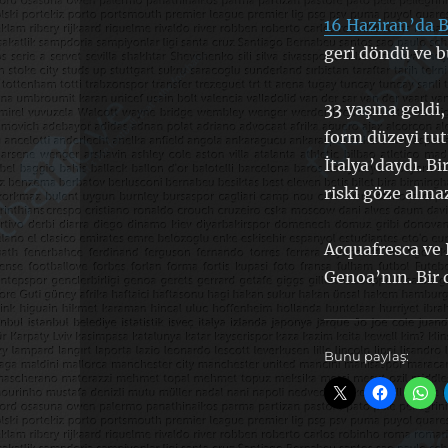
16 Haziran’da B
geri döndü ve b
33 yaşına geldi,
form düzeyi tut
İtalya’daydı. Bi
riski göze almaz
Acquafresca ve 
Genoa’nın. Bir 
Bunu paylaş: