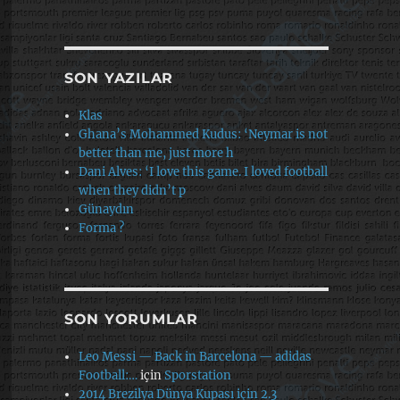
SON YAZILAR
Klas
Ghana’s Mohammed Kudus: ‘Neymar is not
better than me, just more h
Dani Alves: ‘I love this game. I loved football
when they didn’t p
Günaydın
Forma ?
SON YORUMLAR
Leo Messi — Back in Barcelona — adidas
Football:…
için
Sporstation
2014 Brezilya Dünya Kupası için 2.3