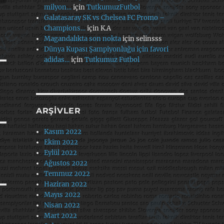
milyon…
için
TutkumuzFutbol
Galatasaray SK vs Chelsea FC Promo –
Champions…
için
K.A
Magandalıkta son nokta
için
selinsss
Dünya Kupası Şampiyonluğu için favori
adidas…
için
Tutkumuz Futbol
ARŞIVLER
Kasım 2022
Ekim 2022
Eylül 2022
Ağustos 2022
Temmuz 2022
Haziran 2022
Mayıs 2022
Nisan 2022
Mart 2022