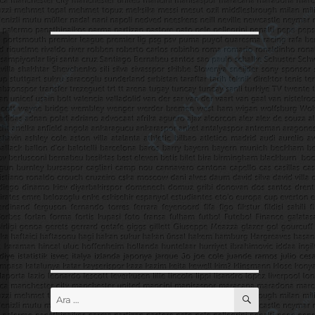
ARA
Ara: