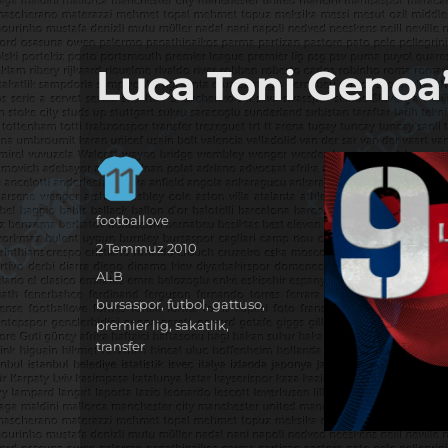
it's the football, that's the football…
footbaLLove
Luca Toni Genoa
Yazar
footballove
Yayın
2 Temmuz 2010
tarihi
Kategoriler
ALB
Etiketler
bursaspor
,
futbol
,
gattuso
,
premier lig
,
sakatlik
,
transfer