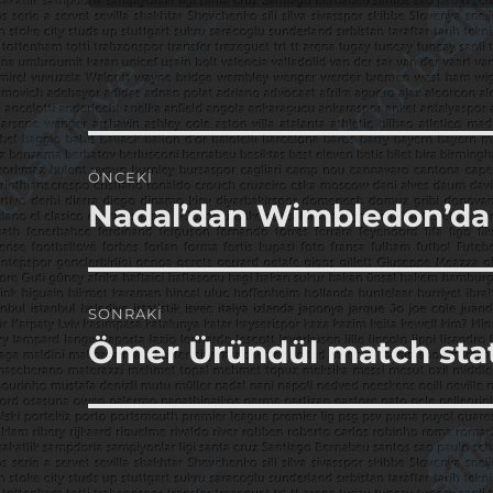
Yazı
ÖNCEKI
gezinmesi
Nadal’dan Wimbledon’da 
Önceki
yazı:
SONRAKI
Ömer Üründül match sta
Sonraki
yazı: