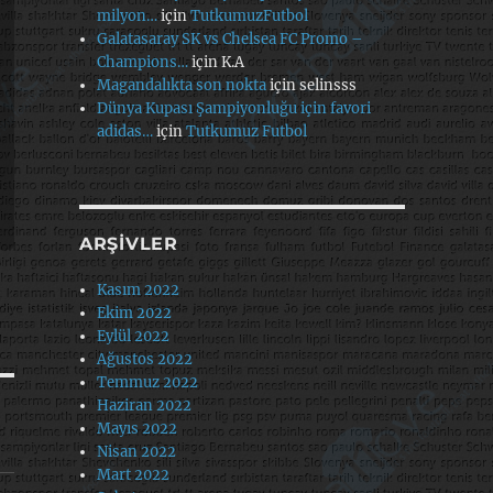
milyon…
için
TutkumuzFutbol
Galatasaray SK vs Chelsea FC Promo –
Champions…
için
K.A
Magandalıkta son nokta
için
selinsss
Dünya Kupası Şampiyonluğu için favori
adidas…
için
Tutkumuz Futbol
ARŞIVLER
Kasım 2022
Ekim 2022
Eylül 2022
Ağustos 2022
Temmuz 2022
Haziran 2022
Mayıs 2022
Nisan 2022
Mart 2022