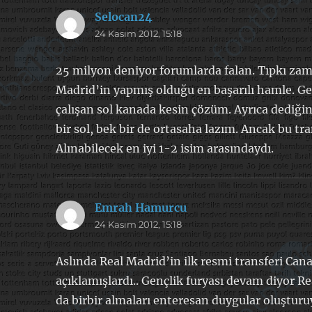
Selocan24
dedi
24 Kasım 2012, 15:18
ki:
25 milyon deniyor forumlarda falan. Tıpkı zama
Madrid’in yapmış olduğu en başarılı hamle. G
çalışan sol kanada kesin çözüm. Ayrıca dediğin 
bir sol, bek bir de ortasaha lazım. Ancak bu tra
Alınabilecek en iyi 1-2 isim arasındaydı.
Emrah Hamurcu
dedi
24 Kasım 2012, 15:18
ki:
Aslında Real Madrid’in ilk resmi transferi C
açıklamışlardı.. Gençlik furyası devam diyor R
da birbir almaları enteresan duygular oluşturuy