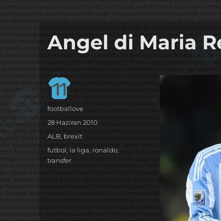
it's the football, that's the football…
footbaLLove
Angel di Maria R
Yazar
footballove
Yayın
28 Haziran 2010
tarihi
Kategoriler
ALB
,
brexit
Etiketler
futbol
,
la liga
,
ronaldo
,
transfer