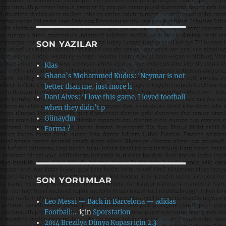
SON YAZILAR
Klas
Ghana’s Mohammed Kudus: ‘Neymar is not
better than me, just more h
Dani Alves: ‘I love this game. I loved football
when they didn’t p
Günaydın
Forma ?
SON YORUMLAR
Leo Messi — Back in Barcelona — adidas
Football:…
için
Sporstation
2014 Brezilya Dünya Kupası için 2.3