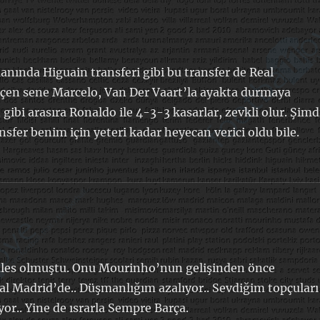
nında Higuain transferi gibi bu transfer de Real
eçen sene Marcelo, Van Der Vaart’la ayakta durmaya
gibi arasıra Ronaldo ile 4-3-3 kasarlar, zevkli olur. Şimd
nsfer benim için yeteri kadar heyecan verici oldu bile.
anales olmuştu. Onu Mourinho’nun gelişinden önce
eal Madrid’de.. Düşmanlığım azalıyor.. Sevdiğim topçuları
or.. Yine de ısrarla Sempre Barça.