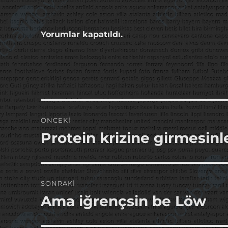
Yorumlar kapatıldı.
Yazı
ÖNCEKI
gezinmesi
Protein krizine girmesinl
Önceki
yazı:
SONRAKI
Ama iğrençsin be Löw
Sonraki
yazı: