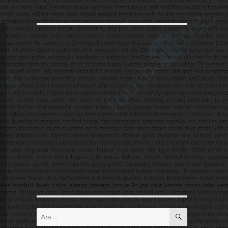
ARA
Ara: