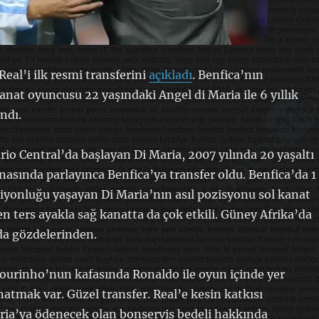
al’i ilk resmi transferini
açıkladı
. Benfica’nın
kanat oyuncusu 22 yaşındaki Angel di Maria ile 6 yıllık
ndı.
rio Central’da başlayan Di Maria, 2007 yılında 20 yaşaltı
sında parlayınca Benfica’ya transfer oldu. Benfica’da 1
iyonluğu yaşayan Di Maria’nın asıl pozisyonu sol kanat
 ters ayakla sağ kanatta da çok etkili. Güney Afrika’da
a gözdelerinden.
rinho’nun kafasında Ronaldo ile oyun içinde yer
natmak var. Güzel transfer. Real’e kesin katkısı
aria’ya ödenecek olan bonservis bedeli hakkında