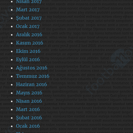
Nisan 2017
Mart 2017
Şubat 2017
Ocak 2017
Aralık 2016
Kasım 2016
Ekim 2016
Eylül 2016
Ağustos 2016
Temmuz 2016
Haziran 2016
Mayıs 2016
Nisan 2016
Mart 2016
Şubat 2016
Ocak 2016