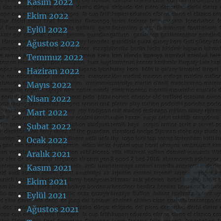
Kasım 2022
Ekim 2022
Eylül 2022
Ağustos 2022
Temmuz 2022
Haziran 2022
Mayıs 2022
Nisan 2022
Mart 2022
Şubat 2022
Ocak 2022
Aralık 2021
Kasım 2021
Ekim 2021
Eylül 2021
Ağustos 2021