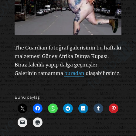
The Guardian fotoğraf galerisinin bu haftaki
malzemesi Güney Afrika Dünya Kupası.
Biraz falcılık yapıp dalga geçmişler.
Galerinin tamamına
buradan
ulaşabilirsiniz.
Bunu paylaş: