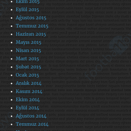
Ekim 2015
Eylül 2015
Ağustos 2015
Temmuz 2015
Haziran 2015
Mayıs 2015
Nisan 2015
Mart 2015
Şubat 2015
Ocak 2015
Aralık 2014
Kasım 2014
Ekim 2014
Eylül 2014
Ağustos 2014
Temmuz 2014