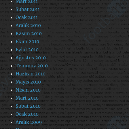
Mart 2011
Şubat 2011
Ocak 2011
Aralık 2010
Kasım 2010
Ekim 2010
Eylül 2010
Ağustos 2010
Temmuz 2010
Haziran 2010
Mayıs 2010
Nisan 2010
Mart 2010
Şubat 2010
Ocak 2010
Aralık 2009