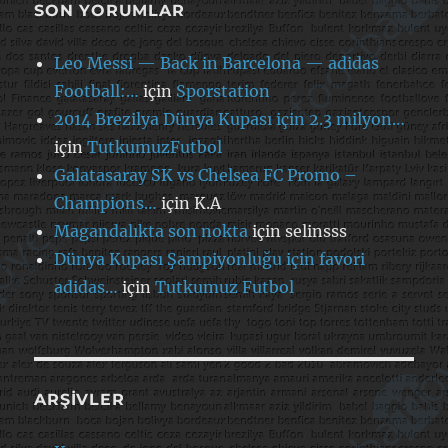
SON YORUMLAR
Leo Messi — Back in Barcelona — adidas
Football:…
için
Sporstation
2014 Brezilya Dünya Kupası için 2.3 milyon…
için
TutkumuzFutbol
Galatasaray SK vs Chelsea FC Promo –
Champions…
için
K.A
Magandalıkta son nokta
için
selinsss
Dünya Kupası Şampiyonluğu için favori
adidas…
için
Tutkumuz Futbol
ARŞIVLER