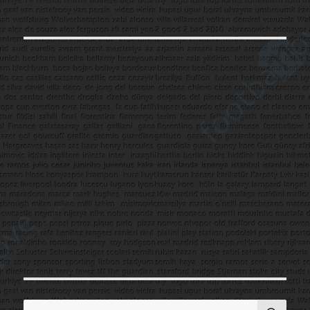
AR
Ara: