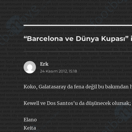
“Barcelona ve Dünya Kupası” 
Erk
dedi
24 Kasım 2012, 15:18
ki:
Koko, Galatasaray da fena değil bu bakımdan h
Kewell ve Dos Santos’u da düşünecek olursak;
Elano
Keita