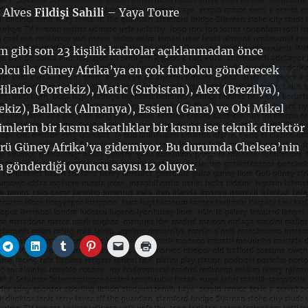
 Alves
Fildişi Sahili
– Yaya Toure
m gibi son 23 kişilik kadrolar açıklanmadan önce
olcu ile Güney Afrika’ya en çok futbolcu gönderecek
lario (Portekiz), Matic (Sırbistan), Alex (Brezilya),
kiz), Ballack (Almanya), Essien (Gana) ve Obi Mikel
simlerin bir kısmı sakatlıklar bir kısmı ise teknik direktör
ürü Güney Afrika’ya gidemiyor. Bu durumda Chelsea’nin
gönderdiği oyuncu sayısı 12 oluyor.