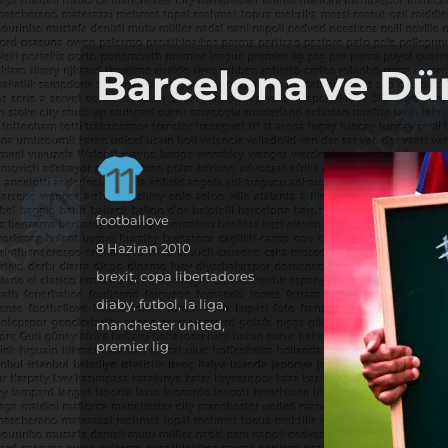
it's the football, that's the football…
footbaLLove
Barcelona ve Dü
Yazar
footballove
Yayın
8 Haziran 2010
tarihi
Kategoriler
brexit
,
copa libertadores
Etiketler
diaby
,
futbol
,
la liga
,
manchester united
,
premier lig