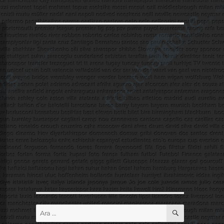
ARA
Ara: