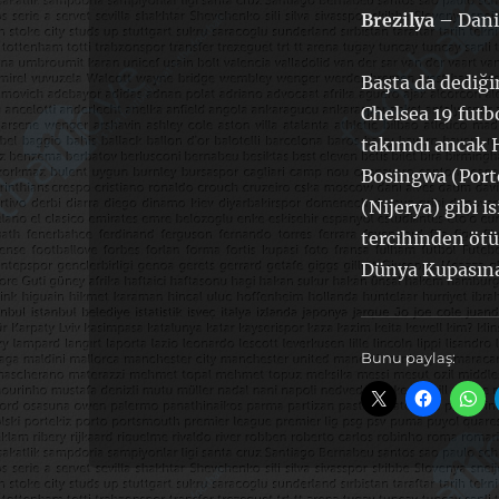
Brezilya
– Dani
Başta da dediği
Chelsea 19 futb
takımdı ancak Hi
Bosingwa (Porte
(Nijerya) gibi i
tercihinden öt
Dünya Kupasına 
Bunu paylaş: