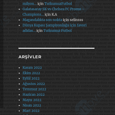
milyon…
için
TutkumuzFutbol
Galatasaray SK vs Chelsea FC Promo –
Champions…
için
K.A
Magandalıkta son nokta
için
selinsss
Dünya Kupası Şampiyonluğu için favori
adidas…
için
Tutkumuz Futbol
ARŞIVLER
Kasım 2022
Ekim 2022
Eylül 2022
Ağustos 2022
Temmuz 2022
Haziran 2022
Mayıs 2022
Nisan 2022
Mart 2022