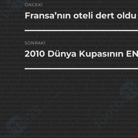
ÖNCEKI
gezinmesi
Fransa’nın oteli dert oldu
Önceki
yazı:
SONRAKI
2010 Dünya Kupasının EN
Sonraki
yazı: