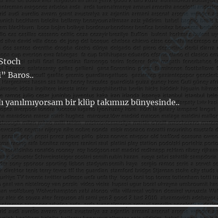
 Stoch
” Baros..
ı yanılmıyorsam bir klüp takımıız bünyesinde..