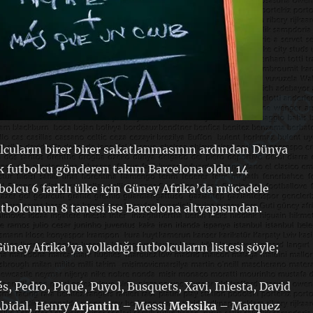
olcuların birer birer sakatlanmasının ardından Dünya
 futbolcu gönderen takım Barcelona oldu. 14
tbolcu 6 farklı ülke için Güney Afrika’da mücadele
utbolcunun 8 tanesi ise Barcelona altyapısından.
ney Afrika’ya yolladığı futbolcuların listesi şöyle;
s, Pedro, Piqué, Puyol, Busquets, Xavi, Iniesta, David
bidal, Henry
Arjantin
– Messi
Meksika
– Marquez