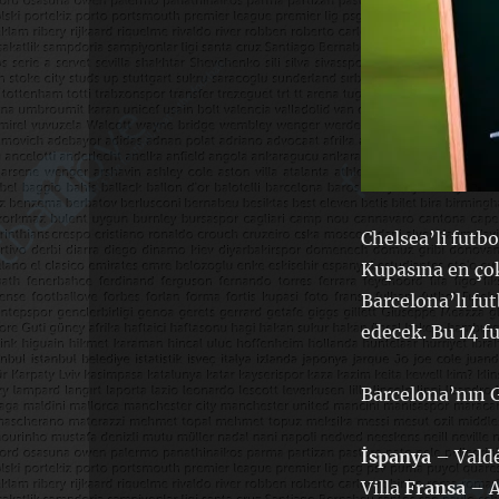
Chelsea’li futb
Kupasına en çok
Barcelona’lı fu
edecek. Bu 14 f
Barcelona’nın Gü
İspanya
– Valdé
Villa
Fransa
– A