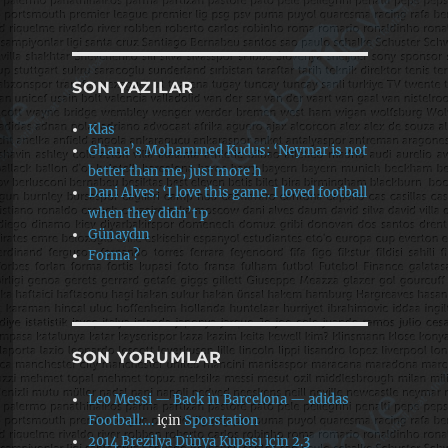
SON YAZILAR
Klas
Ghana’s Mohammed Kudus: ‘Neymar is not
better than me, just more h
Dani Alves: ‘I love this game. I loved football
when they didn’t p
Günaydın
Forma ?
SON YORUMLAR
Leo Messi — Back in Barcelona — adidas
Football:…
için
Sporstation
2014 Brezilya Dünya Kupası için 2.3