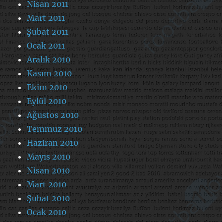
Nisan 2011
Mart 2011
Şubat 2011
Ocak 2011
Aralık 2010
Kasım 2010
Ekim 2010
Eylül 2010
Ağustos 2010
Temmuz 2010
Haziran 2010
Mayıs 2010
Nisan 2010
Mart 2010
Şubat 2010
Ocak 2010