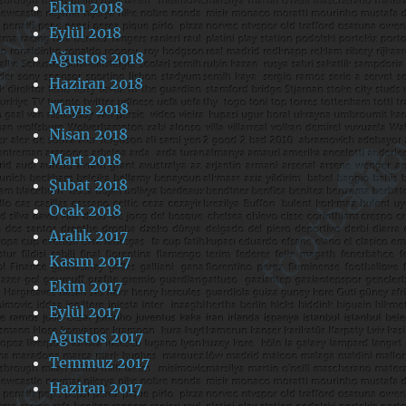
Ekim 2018
Eylül 2018
Ağustos 2018
Haziran 2018
Mayıs 2018
Nisan 2018
Mart 2018
Şubat 2018
Ocak 2018
Aralık 2017
Kasım 2017
Ekim 2017
Eylül 2017
Ağustos 2017
Temmuz 2017
Haziran 2017