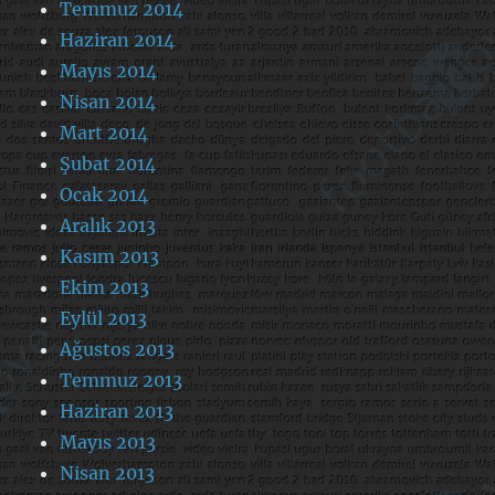
Temmuz 2014
Haziran 2014
Mayıs 2014
Nisan 2014
Mart 2014
Şubat 2014
Ocak 2014
Aralık 2013
Kasım 2013
Ekim 2013
Eylül 2013
Ağustos 2013
Temmuz 2013
Haziran 2013
Mayıs 2013
Nisan 2013