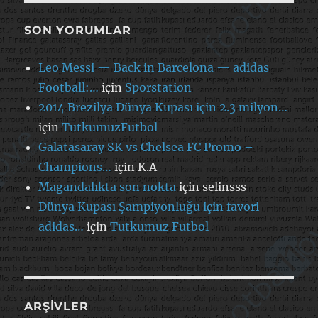
SON YORUMLAR
Leo Messi — Back in Barcelona — adidas
Football:…
için
Sporstation
2014 Brezilya Dünya Kupası için 2.3 milyon…
için
TutkumuzFutbol
Galatasaray SK vs Chelsea FC Promo –
Champions…
için
K.A
Magandalıkta son nokta
için
selinsss
Dünya Kupası Şampiyonluğu için favori
adidas…
için
Tutkumuz Futbol
ARŞIVLER