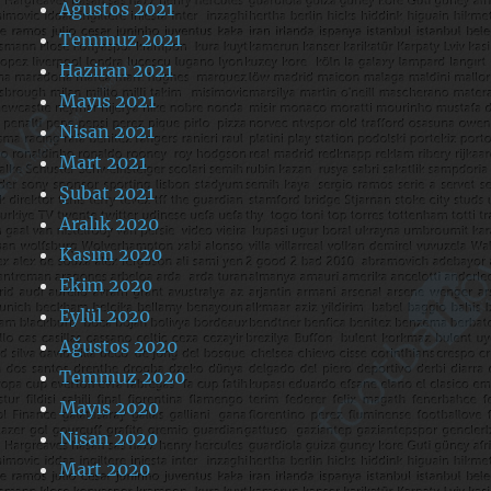
Ağustos 2021
Temmuz 2021
Haziran 2021
Mayıs 2021
Nisan 2021
Mart 2021
Şubat 2021
Aralık 2020
Kasım 2020
Ekim 2020
Eylül 2020
Ağustos 2020
Temmuz 2020
Mayıs 2020
Nisan 2020
Mart 2020