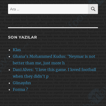
AR
Ara:
SON YAZILAR
Klas
Ghana’s Mohammed Kudus: ‘Neymar is not
better than me, just more h
Dani Alves: ‘I love this game. I loved football
when they didn’t p
Günaydın
Forma ?