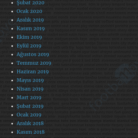
Şubat 2020
Ocak 2020
Aralık 2019
Kasım 2019
Ekim 2019
Eylül 2019
Ağustos 2019
Temmuz 2019
Haziran 2019
Mayıs 2019
Nisan 2019
Mart 2019
Şubat 2019
Ocak 2019
Aralık 2018
Kasım 2018