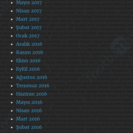
Mayıs 2017
Nisan 2017
Mart 2017
Şubat 2017
Ocak 2017
Aralık 2016
Kasım 2016
Ekim 2016
Eylül 2016
Ağustos 2016
Temmuz 2016
Haziran 2016
Mayıs 2016
Nisan 2016
Mart 2016
Şubat 2016