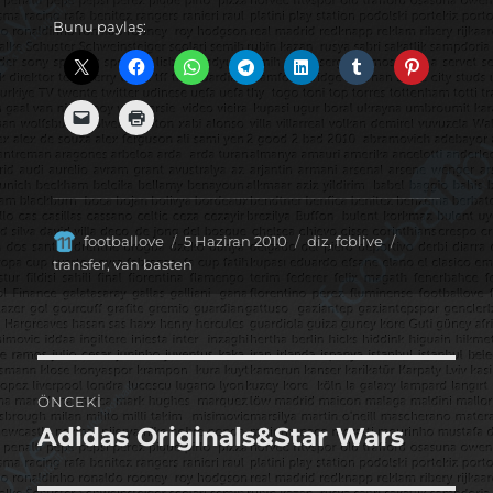
Bunu paylaş:
Yazar
Yayın
Kategoriler
Etiketler
footballove
5 Haziran 2010
diz
,
fcblive
tarihi
transfer
,
van basten
Yazı
ÖNCEKI
gezinmesi
Adidas Originals&Star Wars
Önceki
yazı: