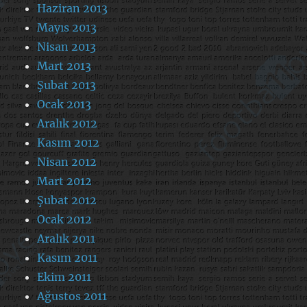
Haziran 2013
Mayıs 2013
Nisan 2013
Mart 2013
Şubat 2013
Ocak 2013
Aralık 2012
Kasım 2012
Nisan 2012
Mart 2012
Şubat 2012
Ocak 2012
Aralık 2011
Kasım 2011
Ekim 2011
Ağustos 2011