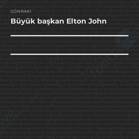
SONRAKI
Büyük başkan Elton John
Sonraki
yazı: