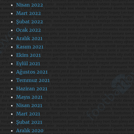
Nisan 2022
Mart 2022
Şubat 2022
Ocak 2022
Aralık 2021
Kasım 2021
Ekim 2021
Eylül 2021
Ağustos 2021
Temmuz 2021
Haziran 2021
Mayıs 2021
Nisan 2021
Mart 2021
Şubat 2021
Aralık 2020