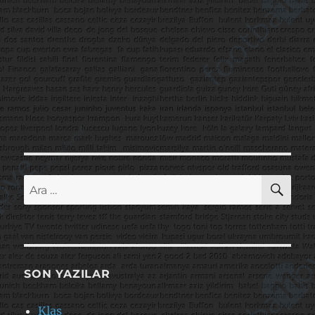
AR
Ara:
SON YAZILAR
Klas