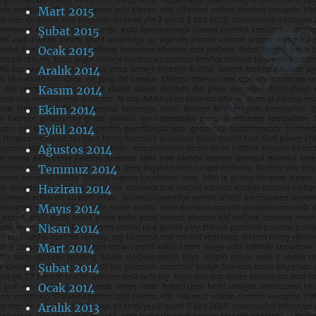
Mart 2015
Şubat 2015
Ocak 2015
Aralık 2014
Kasım 2014
Ekim 2014
Eylül 2014
Ağustos 2014
Temmuz 2014
Haziran 2014
Mayıs 2014
Nisan 2014
Mart 2014
Şubat 2014
Ocak 2014
Aralık 2013