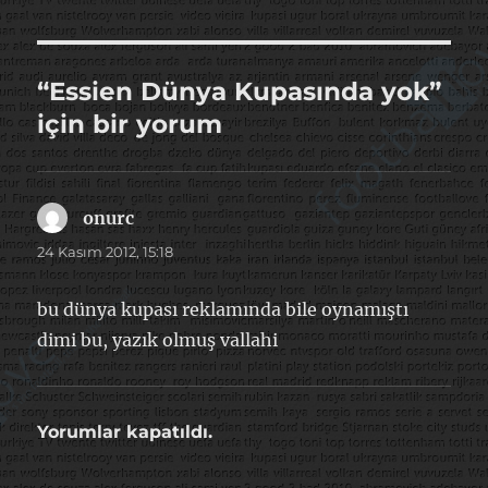
“Essien Dünya Kupasında yok”
için bir yorum
onurc
dedi
ki:
24 Kasım 2012, 15:18
bu dünya kupası reklamında bile oynamıştı
dimi bu, yazık olmuş vallahi
Yorumlar kapatıldı.