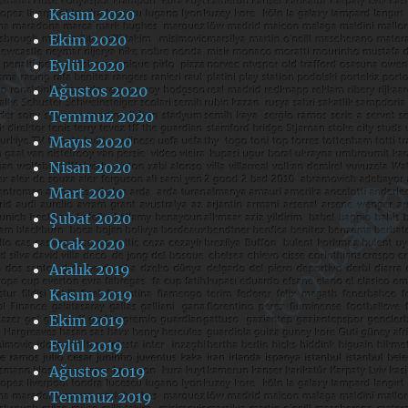
Kasım 2020
Ekim 2020
Eylül 2020
Ağustos 2020
Temmuz 2020
Mayıs 2020
Nisan 2020
Mart 2020
Şubat 2020
Ocak 2020
Aralık 2019
Kasım 2019
Ekim 2019
Eylül 2019
Ağustos 2019
Temmuz 2019