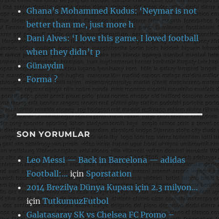
Ghana’s Mohammed Kudus: ‘Neymar is not
better than me, just more h
Dani Alves: ‘I love this game. I loved football
when they didn’t p
Günaydın
Forma ?
SON YORUMLAR
Leo Messi — Back in Barcelona — adidas
Football:…
için
Sporstation
2014 Brezilya Dünya Kupası için 2.3 milyon…
için
TutkumuzFutbol
Galatasaray SK vs Chelsea FC Promo –