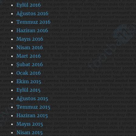
Eylül 2016
Ağustos 2016
Temmuz 2016
Haziran 2016
Mayıs 2016
Nisan 2016
Mart 2016
Şubat 2016
Ocak 2016
Ekim 2015
Eylül 2015
Ağustos 2015
Temmuz 2015
Haziran 2015
Mayıs 2015
Nisan 2015