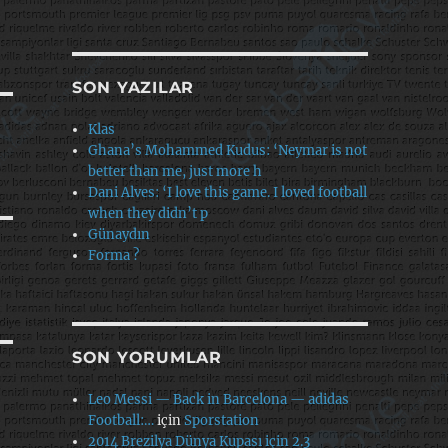
SON YAZILAR
Klas
Ghana’s Mohammed Kudus: ‘Neymar is not
better than me, just more h
Dani Alves: ‘I love this game. I loved football
when they didn’t p
Günaydın
Forma ?
SON YORUMLAR
Leo Messi — Back in Barcelona — adidas
Football:…
için
Sporstation
2014 Brezilya Dünya Kupası için 2.3