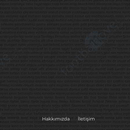
Hakkımızda
İletişim