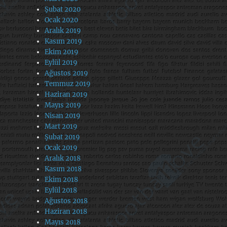
Şubat 2020
Ocak 2020
Aralık 2019
Kasım 2019
Ekim 2019
Eylül 2019
Ağustos 2019
Temmuz 2019
Haziran 2019
Mayıs 2019
Nisan 2019
Mart 2019
Şubat 2019
Ocak 2019
Aralık 2018
Kasım 2018
Ekim 2018
Eylül 2018
Ağustos 2018
Haziran 2018
Mayıs 2018