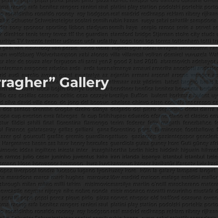
ragher” Gallery