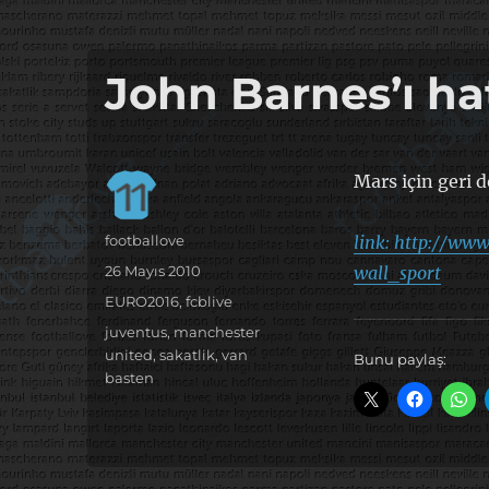
it's the football, that's the football…
footbaLLove
John Barnes’ı hat
Mars için geri 
Yazar
footballove
link: http://ww
Yayın
26 Mayıs 2010
wall_sport
tarihi
Kategoriler
EURO2016
,
fcblive
Etiketler
juventus
,
manchester
united
,
sakatlik
,
van
Bunu paylaş:
basten