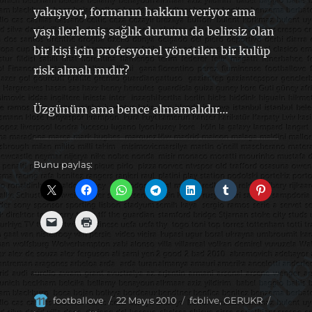
yakışıyor, formanın hakkını veriyor ama
yaşı ilerlemiş sağlık durumu da belirsiz olan
bir kişi için profesyonel yönetilen bir kulüp
risk almalı mıdır?
Üzgünüm ama bence almamalıdır…
Bunu paylaş:
Yazar
Yayın
Kategoriler
Etiketle
footballove
22 Mayıs 2010
fcblive
,
GERUKR