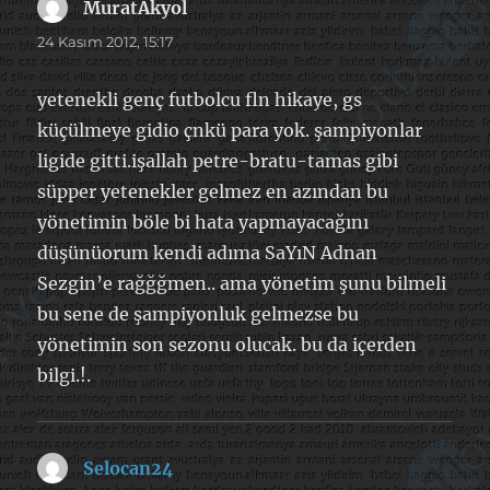
MuratAkyol
dedi
ki:
24 Kasım 2012, 15:17
yetenekli genç futbolcu fln hikaye, gs
küçülmeye gidio çnkü para yok. şampiyonlar
ligide gitti.işallah petre-bratu-tamas gibi
süpper yetenekler gelmez en azından bu
yönetimin böle bi hata yapmayacağını
düşünüorum kendi adıma SaYıN Adnan
Sezgin’e rağğğmen.. ama yönetim şunu bilmeli
bu sene de şampiyonluk gelmezse bu
yönetimin son sezonu olucak. bu da içerden
bilgi.!.
Selocan24
dedi