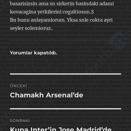
basarisizsin ama sn sirketin basindaki adami
kovacagina yetkilerini cogaltiosun.$
Bn bunu anlayamiorum. Yksa snle cokta ayri
seyler solemioruz..
Yorumlar kapatıldı.
Yazı
ÖNCEKI
gezinmesi
Chamakh Arsenal’de
Önceki
yazı:
SONRAKI
Kupa Inter’in Jose Madrid’de
Sonraki