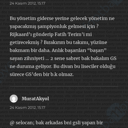
ki:
24 Kasım 2012, 15:17
Bu yönetim giderse yerine gelecek yönetim ne
yapacakmış şampiyonluk gelmesi için ?
Rijkaard’ı gönderip Fatih Terim’i mi
getirecekmiş ? Bırakırım bu takımı, yüzüne
bakmam bir daha. Anlık başarıları “başarı”
sayan zihniyeti … 2 sene sabret bak bakalım GS
ne duruma geliyor. Bu divan bu liseciler olduğu
sürece GS’den bir b.k olmaz.
MuratAkyol
dedi
ki:
24 Kasım 2012, 15:17
@ selocan; bak arkadas bni gsli yapan bir