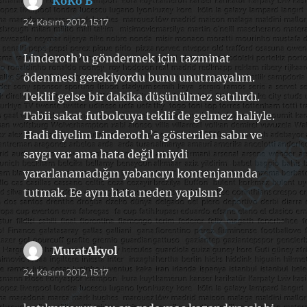
KoKo B
dedi
ki:
24 Kasım 2012, 15:17
Linderoth’u göndermek için tazminat
ödenmesi gerekiyordu bunu unutmayalım.
Teklif gelse bir dakika düşünülmez satılırdı.
Tabii sakat futbolcuya teklif de gelmez haliyle.
Hadi diyelim Linderoth’a gösterilen sabır ve
saygı var ama hata değil miydi
yararlanamadığın yabancıyı kontenjanında
tutmak. Ee aynı hata neden yapılsın?
MuratAkyol
dedi
ki:
24 Kasım 2012, 15:17