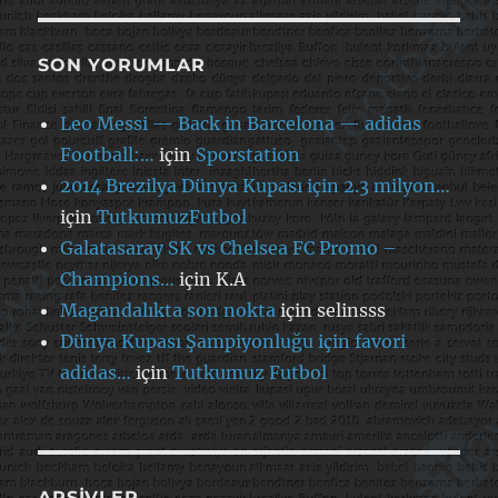
SON YORUMLAR
Leo Messi — Back in Barcelona — adidas
Football:…
için
Sporstation
2014 Brezilya Dünya Kupası için 2.3 milyon…
için
TutkumuzFutbol
Galatasaray SK vs Chelsea FC Promo –
Champions…
için
K.A
Magandalıkta son nokta
için
selinsss
Dünya Kupası Şampiyonluğu için favori
adidas…
için
Tutkumuz Futbol
ARŞIVLER