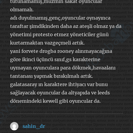
tutunamamış,müzmin sakat oyuncular
olmamalı.
adı duyulmamış,genç,oyuncular oynayınca
taraftar şimdikinden daha az ateşli olmaz ya da
yönetimi protesto etmez yöneticiler günü
kurtarmaktan vazgeçmeli artık.
yani forvete drogba rooney alınmayacağına
göre ikinci üçüncü sınıf,gs karakterine
uymayan oyunculara para dökmek,havaalanı
tantanası yapmak bırakılmalı artık.
galatasaray ın karaktere ihtiyacı var bunu
sağlayacak oyuncular da altyapıda ve leeds
dönemindeki kewell gibi oyuncular da.
sahin_dr
dedi