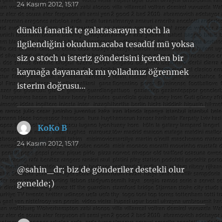
ki:
24 Kasım 2012, 15:17
dünkü fanatik te galatasarayın stoch la
ilgilendiğini okudum.acaba tesadüf mü yoksa
siz o stoch u isteriz gönderisini içerden bir
kaynağa dayanarak mı yolladınız öğrenmek
isterim doğrusu…
KoKo B
dedi
ki:
24 Kasım 2012, 15:17
@sahin_dr; biz de gönderiler destekli olur
genelde;)