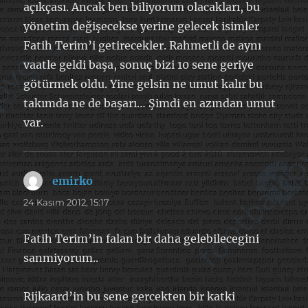
açıkçası. Ancak ben biliyorum olacakları, bu
yönetim değişecekse yerine gelecek isimler
Fatih Terim’i getirecekler. Rahmetli de aynı
vaatle geldi başa, sonuç bizi 10 sene geriye
götürmek oldu. Yine gelsin ne umut kalır bu
takımda ne de başarı… Şimdi en azından umut
var.
emirko
dedi
ki:
24 Kasım 2012, 15:17
Fatih Terim’in falan bir daha gelebilecegini
sanmiyorum..
Rijkaard’in bu sene gercekten bir katki