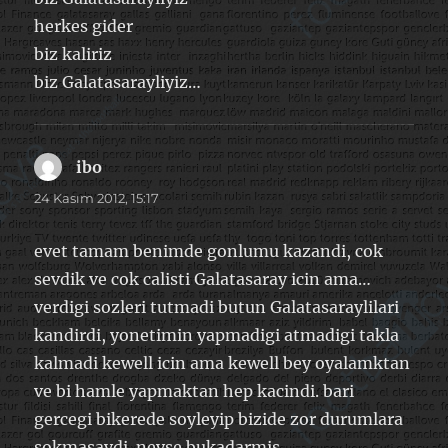
herkes gider
biz kaliriz
biz Galatasarayliyiz…
ibo
dedi
ki:
24 Kasım 2012, 15:17
evet tamam benimde gonlumu kazandi, cok
sevdik ve cok calisti Galatasaray icin ama…
verdigi sozleri tutmadi butun Galatasaraylilari
kandirdi, yonetimin yapmadigi atmadigi takla
kalmadi kewell icin ama kewell bey oyalamktan
ve bi hamle yapmaktan hep kacindi. bari
gercegi bikerede soyleyip bizide zor durumlara
sokmasaydi. neyse bukadarmis…