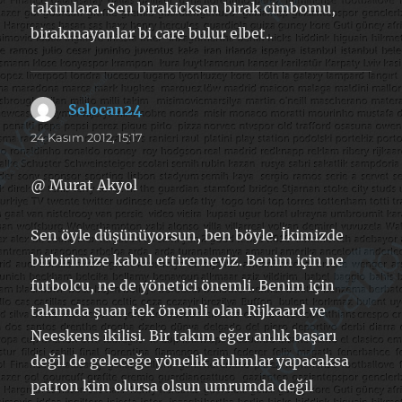
takimlara. Sen birakicksan birak cimbomu,
birakmayanlar bi care bulur elbet..
Selocan24
dedi
ki:
24 Kasım 2012, 15:17
@ Murat Akyol
Sen öyle düşünüyorsun, ben böyle. İkimizde
birbirimize kabul ettiremeyiz. Benim için ne
futbolcu, ne de yönetici önemli. Benim için
takımda şuan tek önemli olan Rijkaard ve
Neeskens ikilisi. Bir takım eğer anlık başarı
değil de geleceğe yönelik atılımlar yapacaksa
patron kim olursa olsun umrumda değil