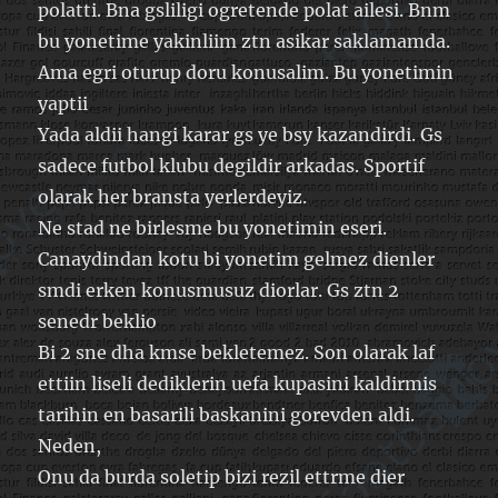
polatti. Bna gsliligi ogretende polat ailesi. Bnm
bu yonetime yakinliim ztn asikar saklamamda.
Ama egri oturup doru konusalim. Bu yonetimin
yaptii
Yada aldii hangi karar gs ye bsy kazandirdi. Gs
sadece futbol klubu degildir arkadas. Sportif
olarak her bransta yerlerdeyiz.
Ne stad ne birlesme bu yonetimin eseri.
Canaydindan kotu bi yonetim gelmez dienler
smdi erken konusmusuz diorlar. Gs ztn 2
senedr beklio
Bi 2 sne dha kmse bekletemez. Son olarak laf
ettiin liseli dediklerin uefa kupasini kaldirmis
tarihin en basarili baskanini gorevden aldi.
Neden,
Onu da burda soletip bizi rezil ettrme dier