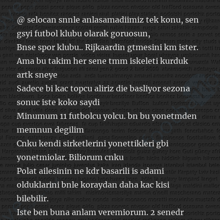
@ selocan snnle anlasamadiimiz tek konu, sen
gsyi futbol klubu olarak goruosun,
Bnse spor klubu.. Rijkaardin gtmesini km ister.
Ama bu takim her sene tmm iskeleti kurduk
artk sneye
Sadece bi kac topcu aliriz die basliyor sezona
sonuc iste koko saydi
Minumum 11 futbolcu yolcu. bn bu yonetmden
memnun degilim
Cnku kendi sirketlerini yonettikleri gbi
yonetmiolar. Biliorum cnku
Polat ailesinin ne kdr basarili is adami
olduklarini bnle koraydan daha kac kisi
bilebilir.
Iste ben buna anlam veremiorum. 2 senedr