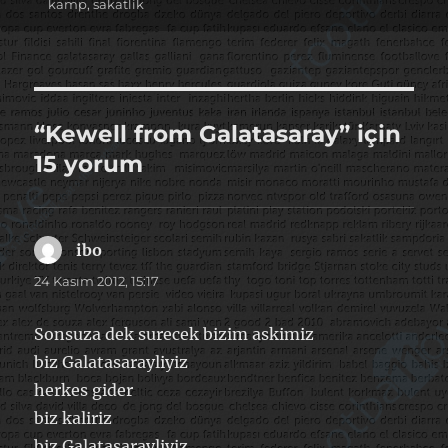
tarihi
kamp
,
sakatlik
“Kewell from Galatasaray” için
15 yorum
ibo
dedi
ki:
24 Kasım 2012, 15:17
Sonsuza dek surecek bizim askimiz
biz Galatasarayliyiz
herkes gider
biz kaliriz
biz Galatasarayliyiz