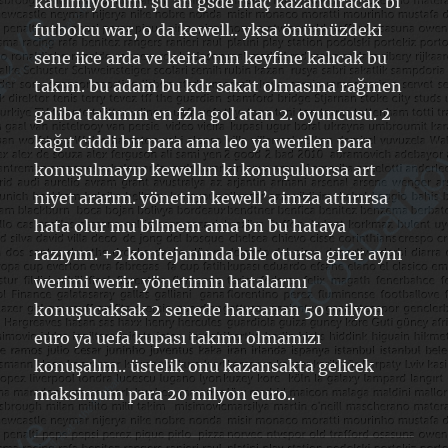
katılmıyorum. şu an gsde maç kazandıracak bi
futbolcu war, o da kewell.. yksa önümüzdeki
sene iice arda ve keita’nın keyfine kalıcak bu
takım. bu adam bu kdr sakat olmasına rağmen
galiba takımın en fzla gol atan 2. oyuncusu. 2
kağıt ciddi bir para ama leo ya werilen para
konuşulmayıp kewellın ki konuşuluorsa art
niyet ararım. yönetim kewell’a imza attırırsa
hata olur mu bilmem ama bn bu hataya
razıyım. +2 kontejanında bile otursa girer aynı
werimi werir. yönetimin hatalarını
konuşucaksak 2 senede harcanan 50 milyon
euro ya uefa kupası takımı olmamızı
konuşalım.. üstelik onu kazansakta gelicek
maksimum para 20 milyon euro..