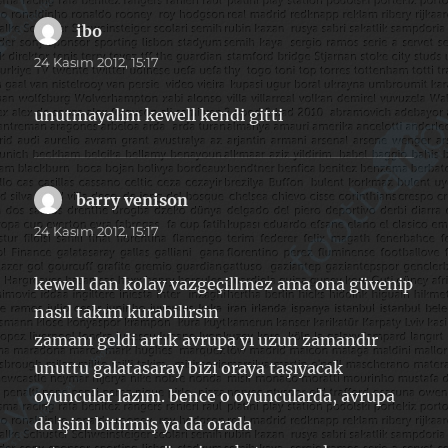
ibo
dedi
ki:
24 Kasım 2012, 15:17
unutmayalim kewell kendi gitti
barry venison
dedi
ki:
24 Kasım 2012, 15:17
kewell dan kolay vazgeçillmez ama ona güvenip
nasıl takım kurabilirsin
zamanı geldi artık avrupa yı uzun zamandır
unuttu galatasaray bizi oraya taşıyacak
oyuncular lazım. bence o oyuncularda, avrupa
da işini bitirmiş ya da orada