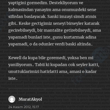
yaptigini gormedim. Destekliyorum ve
kalmasindan yanayim ama onumuzdeki sene
sifirdan baslayacak. Sanki imzayi simdi atmis
gibi.. Keske gectigimiz seneyi birseyler katarak
gecirebilseydi, bir mantalite getirebilseydi, ama
yapamadi bunlari iste, gunu kurtarmak adina
yapamadi, o da odunler verdi baski altinda..
Kewell da kupa bile goremedi, yoksa ben mi
yaniliyorum.. Tabii ki kupadan cok seyler katti,
unuttuklarimizi hatirlatti ama, amasi o kadar
iste..
MuratAkyol
dedi
ki:
24 Kasım 2012, 15:17