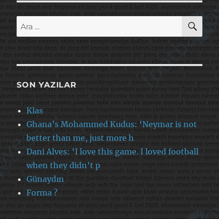
AR
Ara:
SON YAZILAR
Klas
Ghana’s Mohammed Kudus: ‘Neymar is not
better than me, just more h
Dani Alves: ‘I love this game. I loved football
when they didn’t p
Günaydın
Forma ?