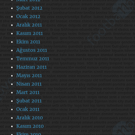
Şubat 2012
Ocak 2012
Aralık 2011
Kasım 2011
Ekim 2011
Ağustos 2011
Temmuz 2011
Haziran 2011
Mayıs 2011
Nisan 2011
Mart 2011
Şubat 2011
Ocak 2011
Aralık 2010
Kasım 2010
Ekim 2010