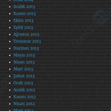
Aralık 2013
Kasım 2013
Ekim 2013
Eylül 2013
Ağustos 2013
Temmuz 2013
Haziran 2013
Mayıs 2013
Nisan 2013
Mart 2013
Şubat 2013
Ocak 2013
Aralık 2012
Kasım 2012
Nisan 2012
Mart 2012