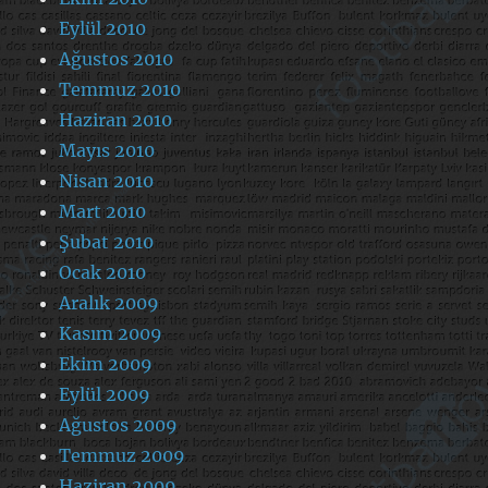
Eylül 2010
Ağustos 2010
Temmuz 2010
Haziran 2010
Mayıs 2010
Nisan 2010
Mart 2010
Şubat 2010
Ocak 2010
Aralık 2009
Kasım 2009
Ekim 2009
Eylül 2009
Ağustos 2009
Temmuz 2009
Haziran 2009