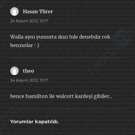
Hasan Türer
dedi
ki:
24 Kasım 2012, 15:17
Walla aynı yumurta ıkızı bıle denebılır cok
benzıolar : )
theo
dedi
ki:
24 Kasım 2012, 15:17
bence hamilton ile walcott kardeşi gibiler..
Yorumlar kapatıldı.