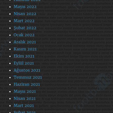
Mayıs 2022
Nisan 2022
Mart 2022
Şubat 2022
Ocak 2022
Aralık 2021
Kasım 2021
Ekim 2021
Eylül 2021
Ağustos 2021
Temmuz 2021
Haziran 2021
Mayıs 2021
Nisan 2021
Mart 2021
Şubat 2021