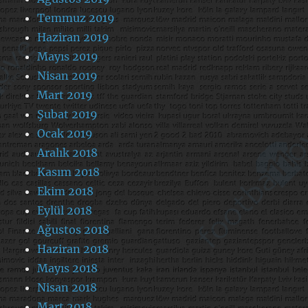
Temmuz 2019
Haziran 2019
Mayıs 2019
Nisan 2019
Mart 2019
Şubat 2019
Ocak 2019
Aralık 2018
Kasım 2018
Ekim 2018
Eylül 2018
Ağustos 2018
Haziran 2018
Mayıs 2018
Nisan 2018
Mart 2018