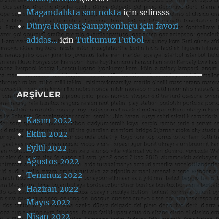
Magandalıkta son nokta
için
selinsss
Dünya Kupası Şampiyonluğu için favori
adidas…
için
Tutkumuz Futbol
ARŞIVLER
Kasım 2022
Ekim 2022
Eylül 2022
Ağustos 2022
Temmuz 2022
Haziran 2022
Mayıs 2022
Nisan 2022