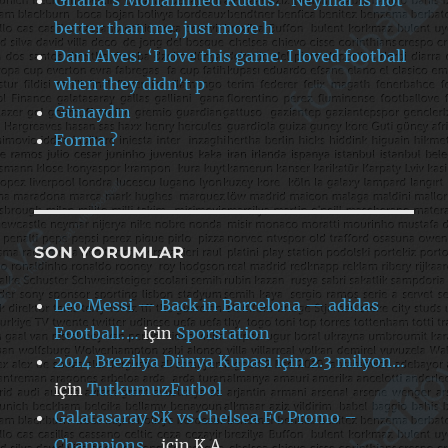
better than me, just more h
Dani Alves: ‘I love this game. I loved football
when they didn’t p
Günaydın
Forma ?
SON YORUMLAR
Leo Messi — Back in Barcelona — adidas
Football:…
için
Sporstation
2014 Brezilya Dünya Kupası için 2.3 milyon…
için
TutkumuzFutbol
Galatasaray SK vs Chelsea FC Promo –
Champions…
için
K.A