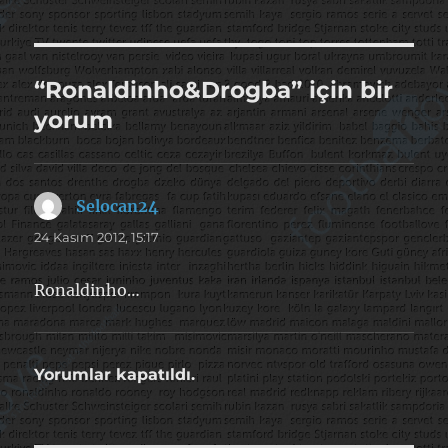
“Ronaldinho&Drogba” için bir
yorum
Selocan24
dedi
ki:
24 Kasım 2012, 15:17
Ronaldinho…
Yorumlar kapatıldı.