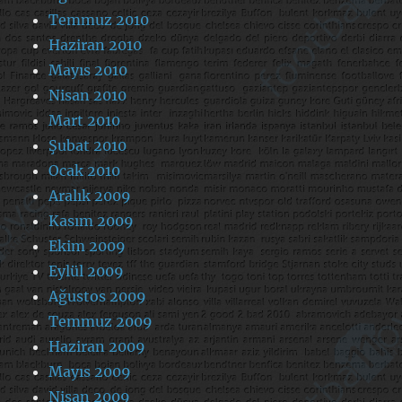
Temmuz 2010
Haziran 2010
Mayıs 2010
Nisan 2010
Mart 2010
Şubat 2010
Ocak 2010
Aralık 2009
Kasım 2009
Ekim 2009
Eylül 2009
Ağustos 2009
Temmuz 2009
Haziran 2009
Mayıs 2009
Nisan 2009