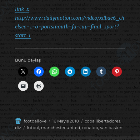
link 2:
http://www.dailymotion.com/video/xdbde6_ch
elsea-1-0-portsmouth-fa-cup-final_sport?
start=1
Bunu paylaş:
Yazar
Yayın
Kategoriler
footballove
16 Mayıs 2010
copa libertadores
,
tarihi
Etiketler
diz
futbol
,
manchester united
,
ronaldo
,
van basten