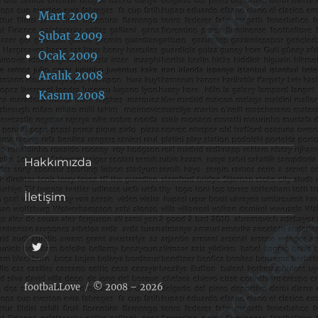
Mart 2009
Şubat 2009
Ocak 2009
Aralık 2008
Kasım 2008
Hakkımızda
İletişim
@footballove
footbaLLove
© 2008 – 2026