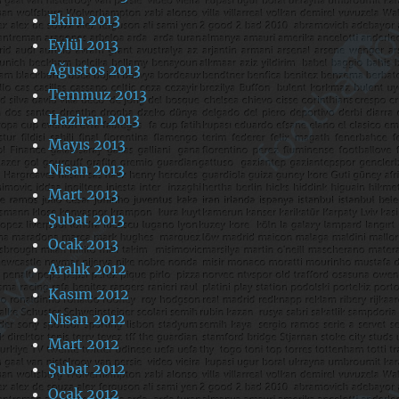
Ekim 2013
Eylül 2013
Ağustos 2013
Temmuz 2013
Haziran 2013
Mayıs 2013
Nisan 2013
Mart 2013
Şubat 2013
Ocak 2013
Aralık 2012
Kasım 2012
Nisan 2012
Mart 2012
Şubat 2012
Ocak 2012