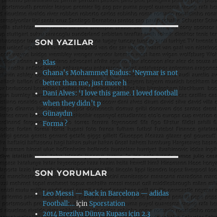
SON YAZILAR
Klas
Ghana’s Mohammed Kudus: ‘Neymar is not
better than me, just more h
Dani Alves: ‘I love this game. I loved football
when they didn’t p
Günaydın
Forma ?
SON YORUMLAR
Leo Messi — Back in Barcelona — adidas
Football:…
için
Sporstation
2014 Brezilya Dünya Kupası için 2.3