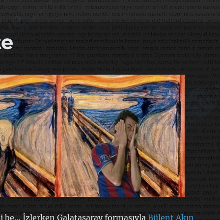
te
 be… İzlerken Galatasaray formasıyla
Bülent Akın