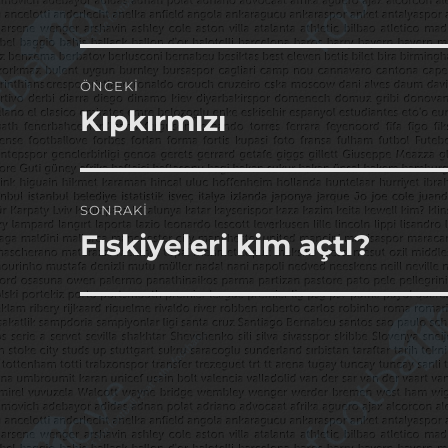
Yazı
ÖNCEKI
gezinmesi
Kıpkırmızı
Önceki
yazı:
SONRAKI
Fıskiyeleri kim açtı?
Sonraki
yazı: