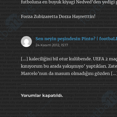
futboluna en buyuk kiyagi Nedved’den yedigi 
Forza Zubizaretta Dorza Hayretttin!
Sen neyin peşindesin Pinto? | footbaL
24 Kasım 2012, 15:17
[…] kaleciliğini bil otur kulübende. UEFA 2 ma
kınıyorum bu arada yakışmıyo’ yaptıkları. Zate
Marcelo’nun da masum olmadığını gözden […
Yorumlar kapatıldı.