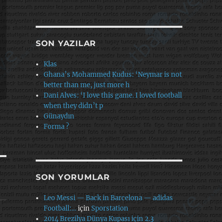
SON YAZILAR
Klas
Ghana’s Mohammed Kudus: ‘Neymar is not
better than me, just more h
Dani Alves: ‘I love this game. I loved football
when they didn’t p
Günaydın
Forma ?
SON YORUMLAR
Leo Messi — Back in Barcelona — adidas
Football:…
için
Sporstation
2014 Brezilya Dünya Kupası için 2.3