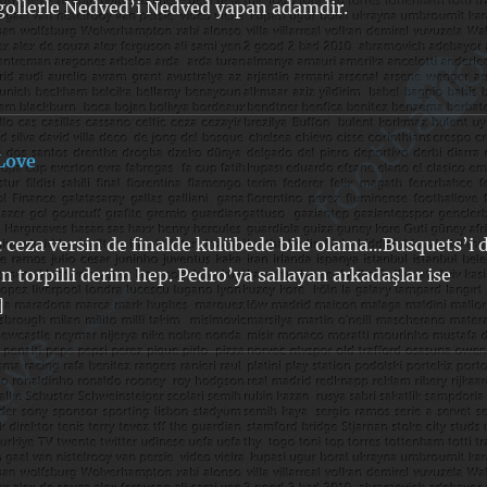
gollerle Nedved’i Nedved yapan adamdir.
Love
dedi
ki:
ç ceza versin de finalde kulübede bile olama…Busquets’i 
n torpilli derim hep. Pedro’ya sallayan arkadaşlar ise
]