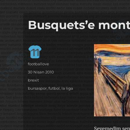
it's the football, that's the football…
footbaLLove
Busquets’e mon
Yazar
footballove
Yayın
30 Nisan 2010
tarihi
Kategoriler
brexit
Etiketler
bursaspor
,
futbol
,
la liga
Sevemedim seni