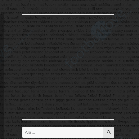
ARA
Ara: