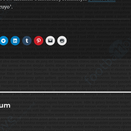
ruyo’.
rum