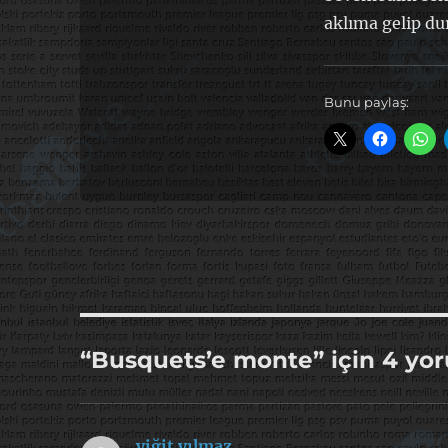
aklıma gelip du
Bunu paylaş:
“Busquets’e monte” için 4 yo
yiğit yılmaz
dedi