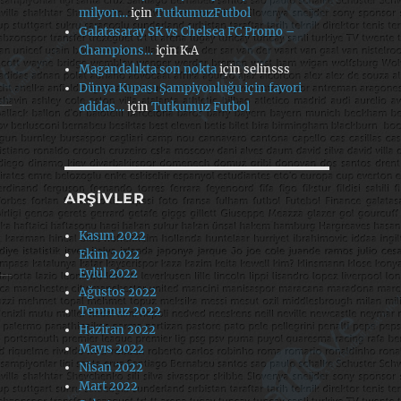
milyon…
için
TutkumuzFutbol
Galatasaray SK vs Chelsea FC Promo –
Champions…
için
K.A
Magandalıkta son nokta
için
selinsss
Dünya Kupası Şampiyonluğu için favori
adidas…
için
Tutkumuz Futbol
ARŞIVLER
Kasım 2022
Ekim 2022
Eylül 2022
Ağustos 2022
Temmuz 2022
Haziran 2022
Mayıs 2022
Nisan 2022
Mart 2022