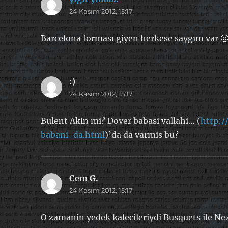
24 Kasım 2012, 15:17
ki:
Barcelona forması giyen herkese saygım var 
:)
dedi
24 Kasım 2012, 15:17
ki:
Bulent Akin mi? Dover babasi vallahi… (
http:/
babani-da.html
)’da da varmis bu?
Cem G.
dedi
24 Kasım 2012, 15:17
ki:
O zamanin yedek kalecileriydi Busquets ile Nez