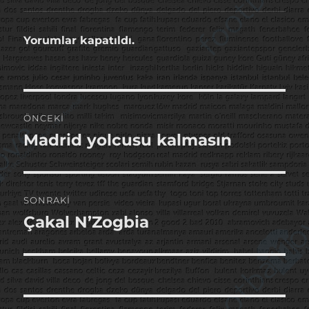
Yorumlar kapatıldı.
Yazı
ÖNCEKI
gezinmesi
Madrid yolcusu kalmasın
Önceki
yazı:
SONRAKI
Çakal N’Zogbia
Sonraki
yazı: