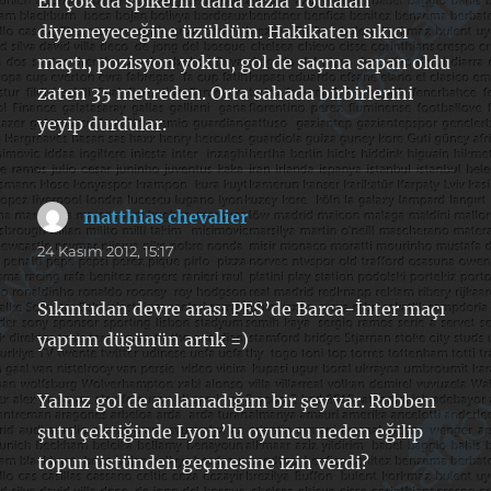
En çok da spikerin daha fazla Toulalan
diyemeyeceğine üzüldüm. Hakikaten sıkıcı
maçtı, pozisyon yoktu, gol de saçma sapan oldu
zaten 35 metreden. Orta sahada birbirlerini
yeyip durdular.
matthias chevalier
dedi
ki:
24 Kasım 2012, 15:17
Sıkıntıdan devre arası PES’de Barca-İnter maçı
yaptım düşünün artık =)
Yalnız gol de anlamadığım bir şey var. Robben
şutu çektiğinde Lyon’lu oyuncu neden eğilip
topun üstünden geçmesine izin verdi?