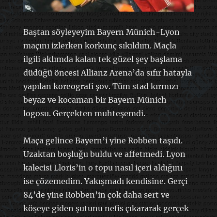
Baştan söyleyeyim Bayern Münich-Lyon
maçını izlerken korkunç sıkıldım. Maçla
ilgili aklımda kalan tek güzel şey başlama
düdüğü öncesi Allianz Arena’da sıfır hatayla
yapılan koreografi şov. Tüm stad kırmızı
beyaz ve kocaman bir Bayern Münich
logosu. Gerçekten muhteşemdi.
Maça gelince Bayern’i yine Robben taşıdı.
Uzaktan boşluğu buldu ve affetmedi. Lyon
kalecisi Lloris’in o topu nasıl içeri aldığını
ise çözemedim. Yakışmadı kendisine. Gerçi
84’de yine Robben’in çok daha sert ve
köşeye giden şutunu nefis çıkararak gerçek