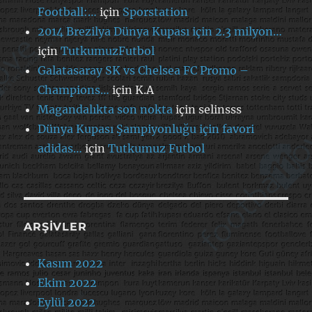
Football:…
için
Sporstation
2014 Brezilya Dünya Kupası için 2.3 milyon…
için
TutkumuzFutbol
Galatasaray SK vs Chelsea FC Promo –
Champions…
için
K.A
Magandalıkta son nokta
için
selinsss
Dünya Kupası Şampiyonluğu için favori
adidas…
için
Tutkumuz Futbol
ARŞIVLER
Kasım 2022
Ekim 2022
Eylül 2022