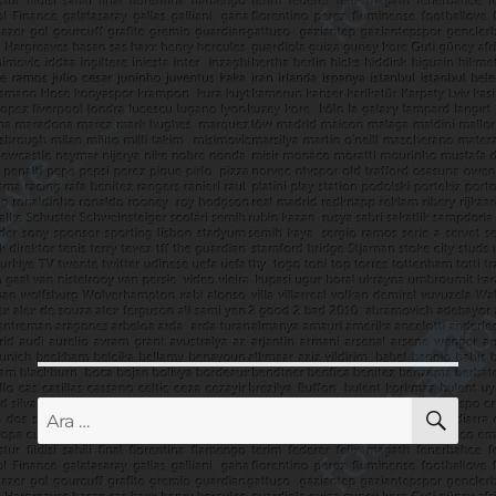
AR
Ara: