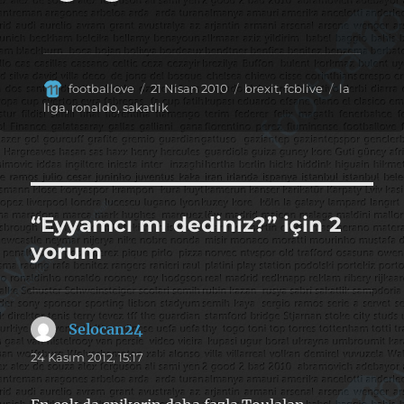
Yazar
Yayın
Kategoriler
Etiketler
footballove
21 Nisan 2010
brexit
,
fcblive
la
tarihi
liga
,
ronaldo
,
sakatlik
“Eyyamcı mı dediniz?” için 2
yorum
Selocan24
dedi
ki:
24 Kasım 2012, 15:17