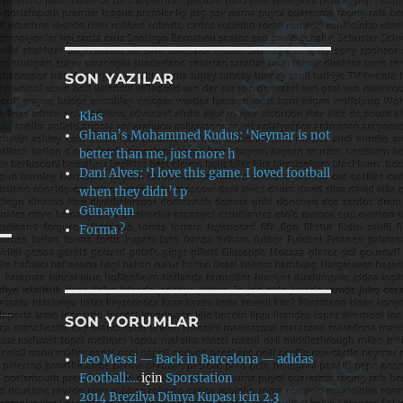
SON YAZILAR
Klas
Ghana’s Mohammed Kudus: ‘Neymar is not
better than me, just more h
Dani Alves: ‘I love this game. I loved football
when they didn’t p
Günaydın
Forma ?
SON YORUMLAR
Leo Messi — Back in Barcelona — adidas
Football:…
için
Sporstation
2014 Brezilya Dünya Kupası için 2.3