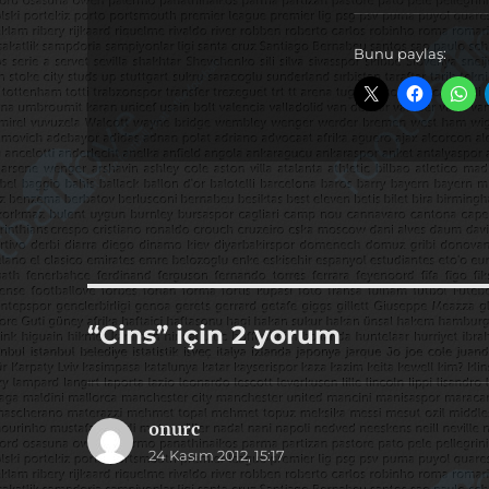
Bunu paylaş:
“Cins” için 2 yorum
onurc
dedi
24 Kasım 2012, 15:17
ki: