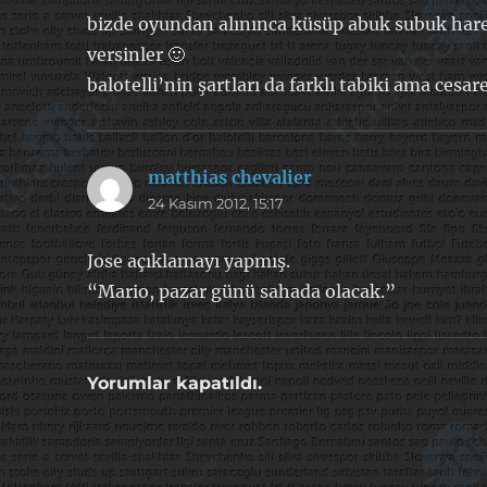
bizde oyundan alınınca küsüp abuk subuk harek
versinler 🙂
balotelli’nin şartları da farklı tabiki ama cesa
matthias chevalier
dedi
24 Kasım 2012, 15:17
ki:
Jose açıklamayı yapmış.
“Mario, pazar günü sahada olacak.”
Yorumlar kapatıldı.