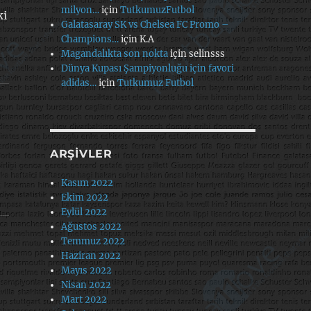
milyon…
için
TutkumuzFutbol
ki
Galatasaray SK vs Chelsea FC Promo –
Champions…
için
K.A
Magandalıkta son nokta
için
selinsss
Dünya Kupası Şampiyonluğu için favori
adidas…
için
Tutkumuz Futbol
ARŞIVLER
Kasım 2022
Ekim 2022
Eylül 2022
Ağustos 2022
Temmuz 2022
Haziran 2022
Mayıs 2022
Nisan 2022
Mart 2022