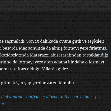
ine saçmaladı. Son 15 dakikada oyuna girdi ve tepkileri
 başardı. Maç sonunda da almış formayı yere fırlatmış.
oridorlarında Materazzi abisi tarafından tartaklandığı
rinho da formayı yere atan adama bir daha o formayı
onu taraftarı olduğu Milan’a gider.
ı gitmek için yapıyordur zaten kimbilir…
w.dailymotion.com/video/xd0zdo_inter-barcellona-3-1-
port