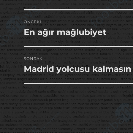
Yazı
ÖNCEKI
gezinmesi
En ağır mağlubiyet
Önceki
yazı:
SONRAKI
Madrid yolcusu kalmasın
Sonraki
yazı: