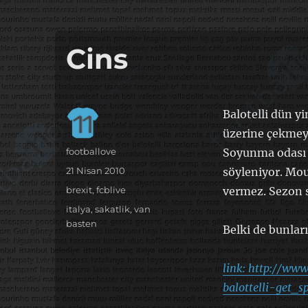
it's the football, that's the football…
footbaLLove
Cins
Balotelli dün y
üzerine çekmeyi
Yazar
footballove
Soyunma odası k
Yayın
21 Nisan 2010
söyleniyor. Mou
tarihi
Kategoriler
brexit
,
fcblive
vermez. Sezon s
Etiketler
italya
,
sakatlik
,
van
basten
Belki de bunlar
link: http://ww
balottelli-get_s