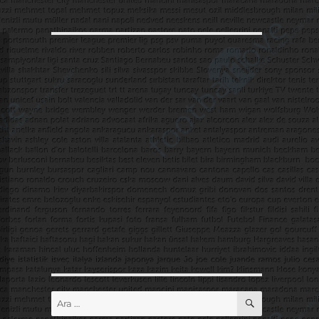
ARA
Ara: