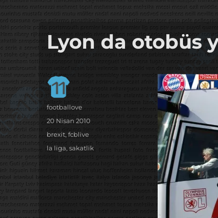
it's the football, that's the football…
footbaLLove
Lyon da otobüs 
Yazar
footballove
Yayın
20 Nisan 2010
tarihi
Kategoriler
brexit
,
fcblive
Etiketler
la liga
,
sakatlik