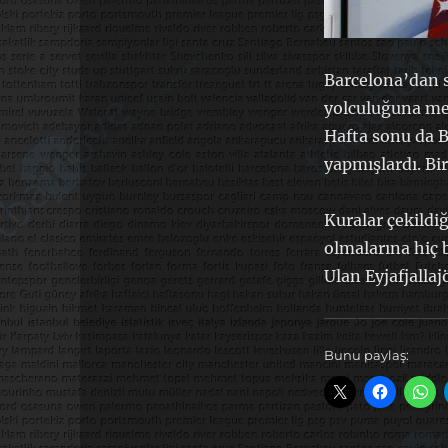
Barcelona’dan s
yolculuğuna me
Hafta sonu da B
yapmışlardı. Bi
Kuralar çekildi
olmalarına hiç 
Ulan Eyjafjalla
Bunu paylaş: