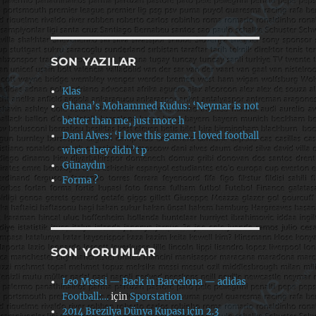
SON YAZILAR
Klas
Ghana’s Mohammed Kudus: ‘Neymar is not
better than me, just more h
Dani Alves: ‘I love this game. I loved football
when they didn’t p
Günaydın
Forma ?
SON YORUMLAR
Leo Messi — Back in Barcelona — adidas
Football:…
için
Sporstation
2014 Brezilya Dünya Kupası için 2.3