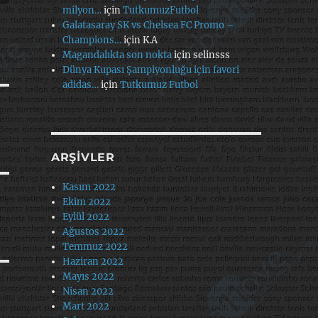
milyon…
için
TutkumuzFutbol
Galatasaray SK vs Chelsea FC Promo –
Champions…
için
K.A
Magandalıkta son nokta
için
selinsss
Dünya Kupası Şampiyonluğu için favori
adidas…
için
Tutkumuz Futbol
ARŞIVLER
Kasım 2022
Ekim 2022
Eylül 2022
Ağustos 2022
Temmuz 2022
Haziran 2022
Mayıs 2022
Nisan 2022
Mart 2022