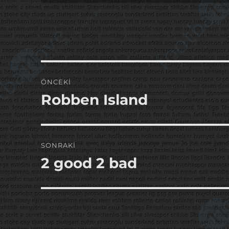
Yazı
ÖNCEKI
gezinmesi
Robben Island
Önceki
yazı:
SONRAKI
2 good 2 bad
Sonraki
yazı: