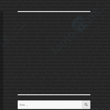
ARA
Ara: