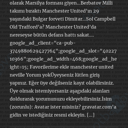
olarak Marsilya forması giyen…Berbatov Milli
takımı bıraktı Manchester United’ın 29
yaşındaki Bulgar forveti Dimitar…Sol Campbell
Old Trafford’a? Manchester United’da
nereseyse bütün defans hattı sakat….
google_ad_client="ca-pub-
3749880629427764";google_ad_slot="40227
10366";google_ad_width=468;google_ad_he
ight=15; Favorilerime ekle manchester united
neville Yorum yokÜyeyseniz lütfen giriş
yapınız. Eğer üye değilseniz kayıt olabilirsiniz.
Üye olmak istemiyorsaniz aşagıdaki alanları
doldurarak yorumunuzu ekleyebilirsiniz.İsim
(zorunlu): Avatar ister misiniz? gravatar.com'a
gidin ve istediğiniz resmi ekleyin. […]