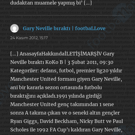
dudaktan muamele yapmış bi’ […]
Gary Neville bıraktı | footbaLLove
dedi
ki:
24 Kasım 2012, 15:17
[…] AnasayfaHakkındaİLETİŞİMARŞİV Gary
Neville bıraktı KoKo B | 3 Şubat 2011, 09:30
Kategoriler: defans, futbol, premier lig20 yıldır
Manchester United forması giyen Gary Neville,
ani bir kararla sezon ortasında futbolu
bıraktığını açıkladı.1991 yılında girdiği
Manchester United genç takımından 1 sene
sonra A takıma çıkan ve o seneki altın gençler
Ryan Giggs, David Beckham, Nicky Butt ve Paul
Scholes ile 1992 FA Cup’ı kaldıran Gary Neville,