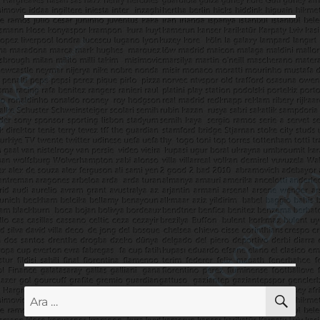
AR
Ara: