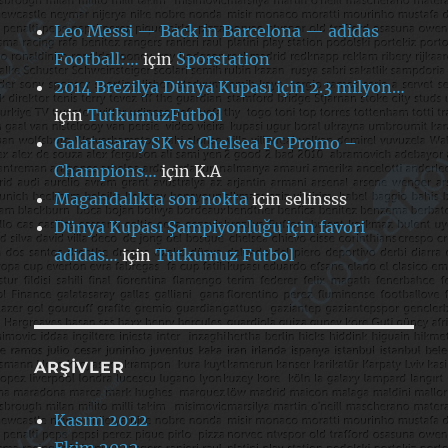
Leo Messi — Back in Barcelona — adidas
Football:…
için
Sporstation
2014 Brezilya Dünya Kupası için 2.3 milyon…
için
TutkumuzFutbol
Galatasaray SK vs Chelsea FC Promo –
Champions…
için
K.A
Magandalıkta son nokta
için
selinsss
Dünya Kupası Şampiyonluğu için favori
adidas…
için
Tutkumuz Futbol
ARŞIVLER
Kasım 2022
Ekim 2022