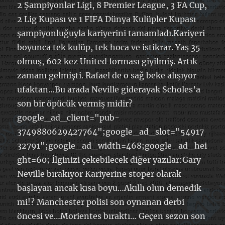
2 Şampiyonlar Ligi, 8 Premier League, 3 FA Cup,
2 Lig Kupası ve 1 FIFA Dünya Kulüpler Kupası
şampiyonluğuyla kariyerini tamamladı.Kariyeri
boyunca tek kulüp, tek hoca ve istikrar. Yaş 35
olmuş, 602 kez United forması giyilmiş. Artık
zamanı gelmişti. Rafael de o sağ beke alışıyor
ufaktan…Bu arada Neville giderayak Scholes’a
son bir öpücük vermiş midir?
google_ad_client="pub-
3749880629427764";google_ad_slot="54917
32791";google_ad_width=468;google_ad_hei
ght=60; İlginizi çekebilecek diğer yazılar:Gary
Neville bırakıyor Kariyerine stoper olarak
başlayan ancak kısa boyu…Akıllı olun demedik
mi!? Manchester polisi son oynanan derbi
öncesi ve…Morientes bıraktı… Geçen sezon son