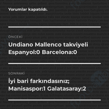
Yorumlar kapatıldı.
Yazı
ÖNCEKI
gezinmesi
Undiano Mallenco takviyeli
Önceki
yazı:
Espanyol:0 Barcelona:0
SONRAKI
İyi bari farkındasınız;
Sonraki
yazı:
Manisaspor:1 Galatasaray:2