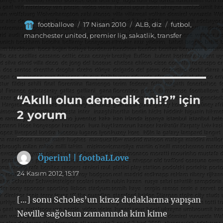
Yazar
Yayın
Kategoriler
Etiketler
footballove
17 Nisan 2010
ALB
,
diz
futbol
,
tarihi
manchester united
,
premier lig
,
sakatlik
,
transfer
“Akıllı olun demedik mi!?” için
2 yorum
Öperim! | footbaLLove
dedi
ki:
24 Kasım 2012, 15:17
[…] sonu Scholes’un kiraz dudaklarına yapışan
Neville sağolsun zamanında kim kime