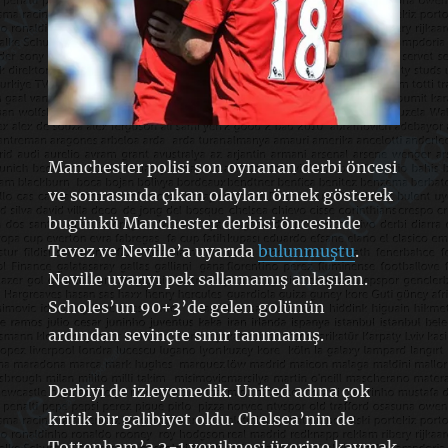
Manchester polisi son oynanan derbi öncesi
ve sonrasında çıkan olayları örnek gösterek
bugünkü Manchester derbisi öncesinde
Tevez ve Neville’a uyarıda
bulunmuştu
.
Neville uyarıyı pek sallamamış anlaşılan.
Scholes’un 90+3’de gelen golünün
ardından sevinçte sınır tanımamış.
Derbiyi de izleyemedik. United adına çok
kritik bir galibiyet oldu. Chelsea’nin de
Tottenham’a 2-1 yenilmesi üzerine kaymak