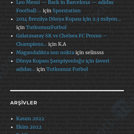
Leo Messi — Back in Barcelona — adidas
Football:…
için
Sporstation
2014 Brezilya Dünya Kupası için 2.3 milyon…
için
TutkumuzFutbol
Galatasaray SK vs Chelsea FC Promo –
Champions…
için
K.A
Magandalıkta son nokta
için
selinsss
Dünya Kupası Şampiyonluğu için favori
adidas…
için
Tutkumuz Futbol
ARŞIVLER
Kasım 2022
Ekim 2022