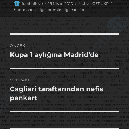
Yazar
Yayın
Kategoriler
Etiketle
footballove
16 Nisan 2010
fcblive
,
GERUKR
tarihi
huntelaar
,
la liga
,
premier lig
,
transfer
Yazı
ÖNCEKI
gezinmesi
Kupa 1 aylığına Madrid’de
Önceki
yazı:
SONRAKI
Cagliari taraftarından nefis
Sonraki
yazı:
pankart