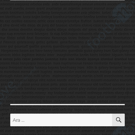
AR
Ara: