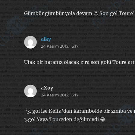
Gümbür gümbür yola devam 🙂 Son gol Toure’
alky
dedi
24 Kasım 2012, 15:17
ki:
Ufak bir hatanız olacak zira son golü Toure at
aXoy
dedi
24 Kasım 2012, 15:17
ki:
“3. gol ise Keita’dan karambolde bir zımba ve
3.gol Yaya Toureden değilmiydi 😀