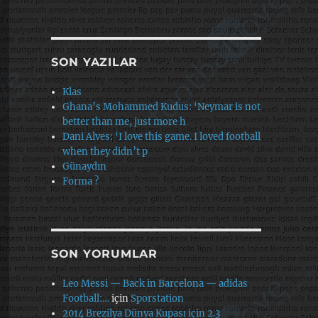
SON YAZILAR
Klas
Ghana’s Mohammed Kudus: ‘Neymar is not
better than me, just more h
Dani Alves: ‘I love this game. I loved football
when they didn’t p
Günaydın
Forma ?
SON YORUMLAR
Leo Messi — Back in Barcelona — adidas
Football:…
için
Sporstation
2014 Brezilya Dünya Kupası için 2.3