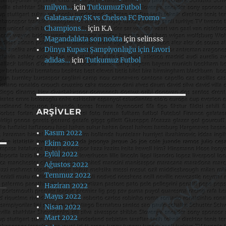
milyon…
için
TutkumuzFutbol
Galatasaray SK vs Chelsea FC Promo –
Champions…
için
K.A
Magandalıkta son nokta
için
selinsss
Dünya Kupası Şampiyonluğu için favori
adidas…
için
Tutkumuz Futbol
ARŞIVLER
Kasım 2022
Ekim 2022
Eylül 2022
Ağustos 2022
Temmuz 2022
Haziran 2022
Mayıs 2022
Nisan 2022
Mart 2022