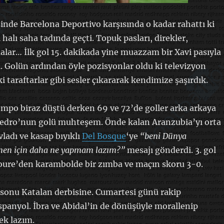
sinde Barcelona Deportivo karşısında o kadar rahattı ki
rı halı saha tadında geçti. Topuk pasları, direkler,
malar… İlk gol 15. dakikada yine muazzam bir Xavi pasıyla
. Golün ardından öyle pozisyonlar oldu ki televizyon
 taraftarlar gibi sesler çıkararak kendimize şaşırdık.
 tempo biraz düştü derken 69 ve 72’de goller arka arkaya
 Pedro’nun golü muhteşem. Önde kalan Aranzubia’yı orta
vladı ve kasap bıyıklı
Del Bosque
‘ye
“beni Dünya
men için daha ne yapmam lazım?”
mesajı gönderdi. 3. gol
ure’den karambolde bir zımba ve maçın skoru 3-0.
a sonu Katalan derbisine. Cumartesi günü rakip
anyol. İbra ve Abidal’in de dönüşüyle morallenip
ek lazım.