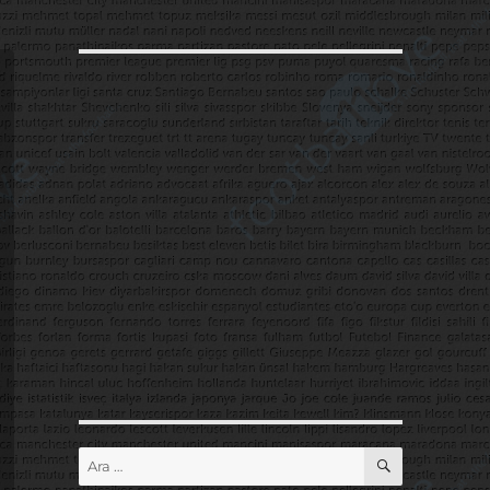
ARA
Ara: