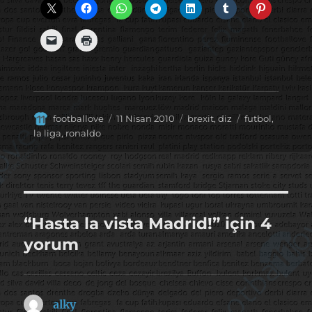
Yazar
Yayın
Kategoriler
Etiketler
footballove
11 Nisan 2010
brexit
,
diz
futbol
,
tarihi
la liga
,
ronaldo
“Hasta la vista Madrid!” için 4
yorum
alky
dedi