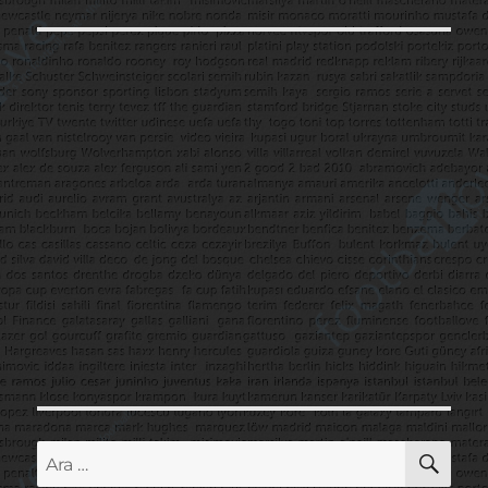
AR
Ara: