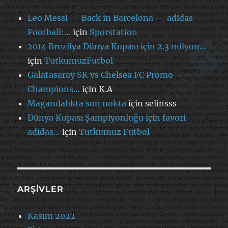
Leo Messi — Back in Barcelona — adidas
Football:…
için
Sporstation
2014 Brezilya Dünya Kupası için 2.3 milyon…
için
TutkumuzFutbol
Galatasaray SK vs Chelsea FC Promo –
Champions…
için
K.A
Magandalıkta son nokta
için
selinsss
Dünya Kupası Şampiyonluğu için favori
adidas…
için
Tutkumuz Futbol
ARŞIVLER
Kasım 2022