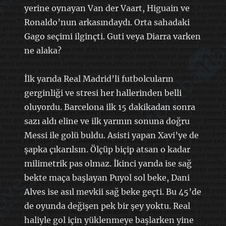
yerine oynayan Van der Vaart, Higuain ve
Ronaldo’nun arkasındaydı. Orta sahadaki
Gago seçimi ilginçti. Guti veya Diarra varken
ne alaka?
İlk yarıda Real Madrid’li futbolcuların
gerginliği ve stresi her hallerinden belli
oluyordu. Barcelona ilk 15 dakikadan sonra
sazı aldı eline ve ilk yarının sonuna doğru
Messi ile golü buldu. Asisti yapan Xavi’ye de
şapka çıkarılsın. Ölçüp biçip atsan o kadar
milimetrik pas olmaz. İkinci yarıda ise sağ
bekte maça başlayan Puyol sol beke, Dani
Alves ise asıl mevkii sağ beke geçti. Bu 45’de
de oyunda değişen pek bir şey yoktu. Real
haliyle gol için yüklenmeye başlarken yine