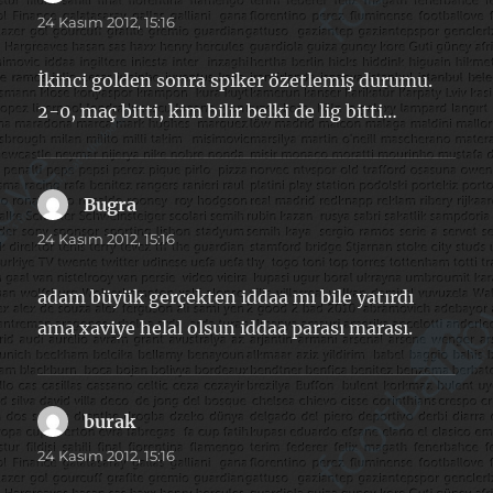
ki:
24 Kasım 2012, 15:16
İkinci golden sonra spiker özetlemiş durumu.
2-0, maç bitti, kim bilir belki de lig bitti…
Bugra
dedi
ki:
24 Kasım 2012, 15:16
adam büyük gerçekten iddaa mı bile yatırdı
ama xaviye helal olsun iddaa parası marası.
burak
dedi
ki:
24 Kasım 2012, 15:16