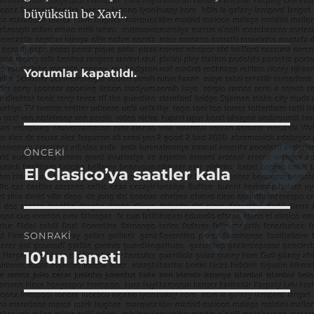
büyüksün be Xavi..
Yorumlar kapatıldı.
Yazı
ÖNCEKI
gezinmesi
El Clasico’ya saatler kala
Önceki
yazı:
SONRAKI
10’un laneti
Sonraki
yazı: