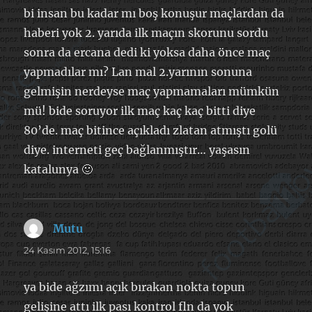
bi insan bu kadar mı boş konuşur maçlardan da
haberi yok 2. yarıda ilk maçın skorunu sordu
sonra da ercana dedi ki yoksa daha önce maç
yapmadılar mı? Lan mal 2.yarının sonuna
gelmişin nerdeyse maç yapmamaları mümkün
mü! bide soruyor ilk maç kaç kaç bitti diye
80’de. maç bitince açıkladı zlatan atmıştı golü
diye. interneti geç bağlanmıştır… yaşasın
katalunya 🙂
Mutu
dedi
ki:
24 Kasım 2012, 15:16
ya bide ağzımı açık bırakan nokta topun
gelişine attı ilk pası kontrol fln da yok