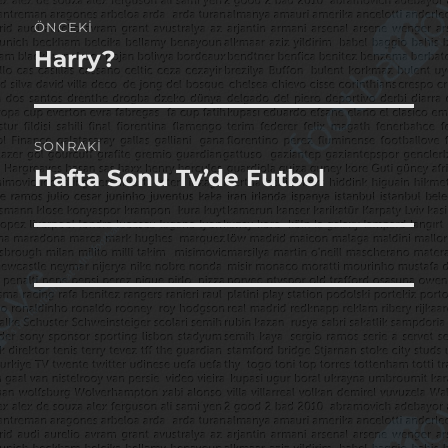
Yazı
ÖNCEKI
gezinmesi
Harry?
Önceki
yazı:
SONRAKI
Hafta Sonu Tv’de Futbol
Sonraki
yazı: