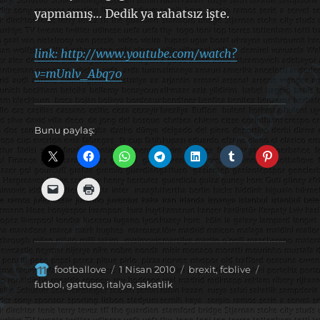
yapmamış… Dedik ya rahatsız işte.
link: http://www.youtube.com/watch?
v=mUnlv_Abq70
Bunu paylaş:
Yazar
Yayın
Kategoriler
Etiketler
footballove
1 Nisan 2010
brexit
,
fcblive
tarihi
futbol
,
gattuso
,
italya
,
sakatlik