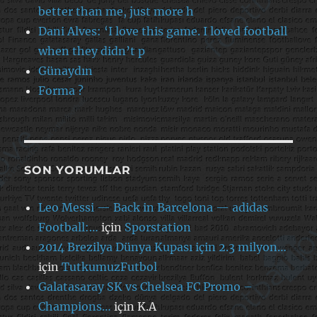
better than me, just more h
Dani Alves: ‘I love this game. I loved football
when they didn’t p
Günaydın
Forma ?
SON YORUMLAR
Leo Messi — Back in Barcelona — adidas
Football:…
için
Sporstation
2014 Brezilya Dünya Kupası için 2.3 milyon…
için
TutkumuzFutbol
Galatasaray SK vs Chelsea FC Promo –
Champions…
için
K.A