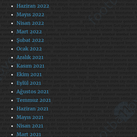
Haziran 2022
Mayıs 2022
Nisan 2022
Mart 2022
Şubat 2022
Ocak 2022
Aralık 2021
Kasım 2021
Ekim 2021
Eylül 2021
Ağustos 2021
Temmuz 2021
Haziran 2021
Mayıs 2021
Nisan 2021
Mart 2021