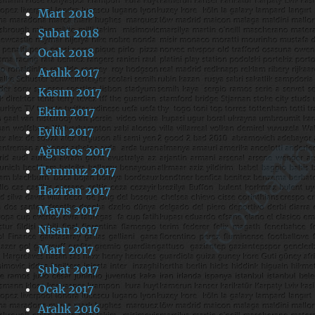
Mart 2018
Şubat 2018
Ocak 2018
Aralık 2017
Kasım 2017
Ekim 2017
Eylül 2017
Ağustos 2017
Temmuz 2017
Haziran 2017
Mayıs 2017
Nisan 2017
Mart 2017
Şubat 2017
Ocak 2017
Aralık 2016