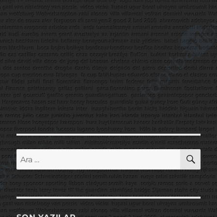
AR
Ara: