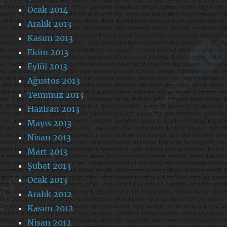
Ocak 2014
Aralık 2013
Kasım 2013
Ekim 2013
Eylül 2013
Ağustos 2013
Temmuz 2013
Haziran 2013
Mayıs 2013
Nisan 2013
Mart 2013
Şubat 2013
Ocak 2013
Aralık 2012
Kasım 2012
Nisan 2012