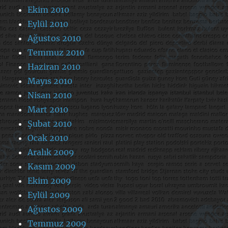
Ekim 2010
Eylül 2010
Ağustos 2010
Temmuz 2010
Haziran 2010
Mayıs 2010
Nisan 2010
Mart 2010
Şubat 2010
Ocak 2010
Aralık 2009
Kasım 2009
Ekim 2009
Eylül 2009
Ağustos 2009
Temmuz 2009