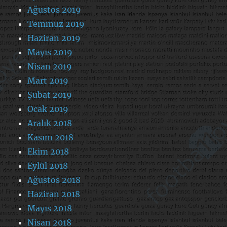
Ağustos 2019
Temmuz 2019
Haziran 2019
Mayıs 2019
Nisan 2019
Mart 2019
Şubat 2019
Ocak 2019
Aralık 2018
Kasım 2018
Ekim 2018
Eylül 2018
Ağustos 2018
Haziran 2018
Mayıs 2018
Nisan 2018