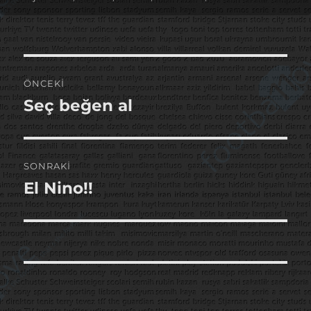
Yazı
ÖNCEKI
gezinmesi
Seç beğen al
Önceki
yazı:
SONRAKI
El Nino!!
Sonraki
yazı: