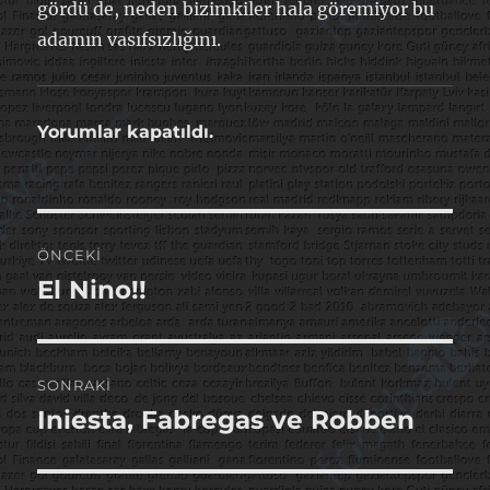
gördü de, neden bizimkiler hala göremiyor bu
adamın vasıfsızlığını.
Yorumlar kapatıldı.
Yazı
ÖNCEKI
gezinmesi
El Nino!!
Önceki
yazı:
SONRAKI
Iniesta, Fabregas ve Robben
Sonraki
yazı: