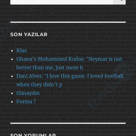
SON YAZILAR
Klas
Ghana’s Mohammed Kudus: ‘Neymar is not
better than me, just more h
Dani Alves: ‘I love this game. I loved football
when they didn’t p
Günaydın
Forma ?
SON YORUMLAR