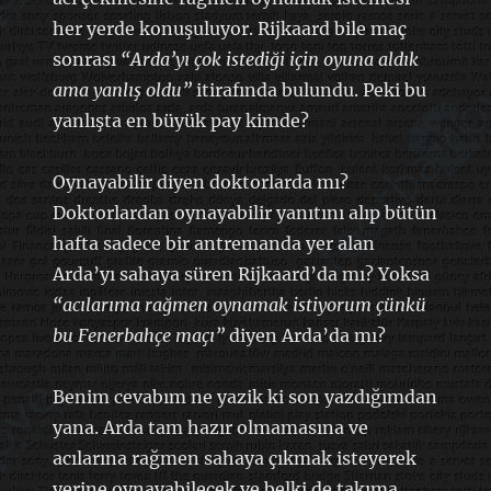
her yerde konuşuluyor. Rijkaard bile maç
sonrası
“Arda’yı çok istediği için
oyuna
aldık
ama yanlış oldu”
itirafında bulundu. Peki bu
yanlışta en büyük pay kimde?
Oynayabilir diyen doktorlarda mı?
Doktorlardan oynayabilir yanıtını alıp bütün
hafta sadece bir antremanda yer alan
Arda’yı sahaya süren Rijkaard’da mı? Yoksa
“acılarıma rağmen oynamak istiyorum çünkü
bu Fenerbahçe maçı”
diyen Arda’da mı?
Benim cevabım ne yazik ki son yazdığımdan
yana. Arda tam hazır olmamasına ve
acılarına rağmen sahaya çıkmak isteyerek
yerine oynayabilecek ve belki de takıma