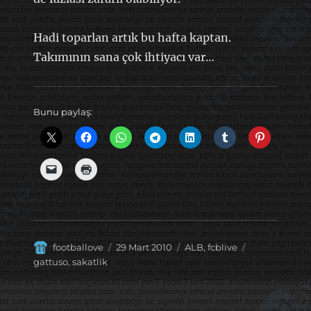
Hadi toparlan artık bu hafta kaptan.
Takımının sana çok ihtiyacı var…
Bunu paylaş:
Yazar
Yayın
Kategoriler
Etiketler
footballove
29 Mart 2010
ALB
,
fcblive
tarihi
gattuso
,
sakatlik