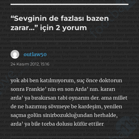
“Sevginin de fazlası bazen
zarar…” için 2 yorum
outlaw50
dedi
ki:
24 Kasım 2012, 15:16
yok abi ben katılmıyorum, suç önce doktorun
sonra Frankie’ nin en son Arda’ nın. kararı
arda’ ya bırakırsan tabi oynarım der. ama millet
de ne hazırmış sövmeye be kardeşim, yenilen
saçma golün sinirbozukluğundan herhalde,
arda’ ya bile torba dolusu küfür ettiler