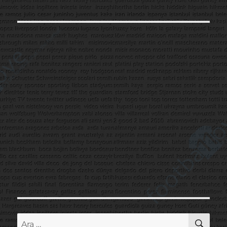
AR
Ara: