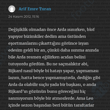
Arif Emre Turan
dedi
ki:
24 Kasım 2012, 15:16
Değişiklik olmadan önce Arda ısınırken, blof
yapıyor bizimkiler dedim ama üstünden
eşortmanlarını çıkarttığını görünce isyan
edesim geldi bir an, çünkü daha ısınma anında
bile Arda resmen eğilirken acıdan belini
tutuyordu gördüm. Bu ne saçmalıktır abi,
Rijkard nasıl böyle bi hatayı yapar, yapmaması
lazım, hatta bence yapmamıştırda, dediğin gibi
Arda da olabilir suçlu yada bir başkası, o anda
Rijkard’ın gözünün bunu göreceğini hiç
sanmıyorum böyle bir atmosferde. Ama Leo
içinde sezon başından beri bütün taraftarlar