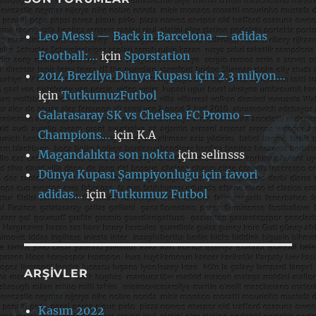
Leo Messi — Back in Barcelona — adidas
Football:…
için
Sporstation
2014 Brezilya Dünya Kupası için 2.3 milyon…
için
TutkumuzFutbol
Galatasaray SK vs Chelsea FC Promo –
Champions…
için
K.A
Magandalıkta son nokta
için
selinsss
Dünya Kupası Şampiyonluğu için favori
adidas…
için
Tutkumuz Futbol
ARŞIVLER
Kasım 2022